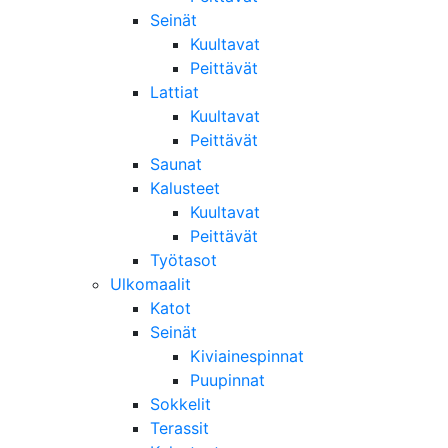
Seinät
Kuultavat
Peittävät
Lattiat
Kuultavat
Peittävät
Saunat
Kalusteet
Kuultavat
Peittävät
Työtasot
Ulkomaalit
Katot
Seinät
Kiviainespinnat
Puupinnat
Sokkelit
Terassit