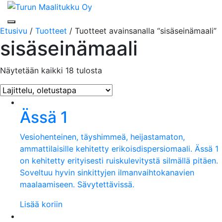
Toggle navigation
Etusivu
/
Tuotteet
/ Tuotteet avainsanalla “sisäseinämaali”
sisäseinämaali
Näytetään kaikki 18 tulosta
Ässä 1
Vesiohenteinen, täyshimmeä, heijastamaton,
ammattilaisille kehitetty erikoisdispersiomaali. Ässä 1
on kehitetty erityisesti ruiskulevitystä silmällä pitäen.
Soveltuu hyvin sinkittyjen ilmanvaihtokanavien
maalaamiseen. Sävytettävissä.
Lisää koriin