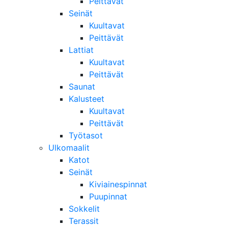
Peittävät
Seinät
Kuultavat
Peittävät
Lattiat
Kuultavat
Peittävät
Saunat
Kalusteet
Kuultavat
Peittävät
Työtasot
Ulkomaalit
Katot
Seinät
Kiviainespinnat
Puupinnat
Sokkelit
Terassit