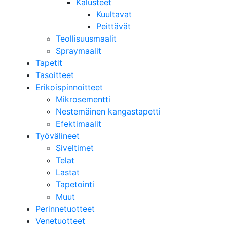
Kalusteet
Kuultavat
Peittävät
Teollisuusmaalit
Spraymaalit
Tapetit
Tasoitteet
Erikoispinnoitteet
Mikrosementti
Nestemäinen kangastapetti
Efektimaalit
Työvälineet
Siveltimet
Telat
Lastat
Tapetointi
Muut
Perinnetuotteet
Venetuotteet