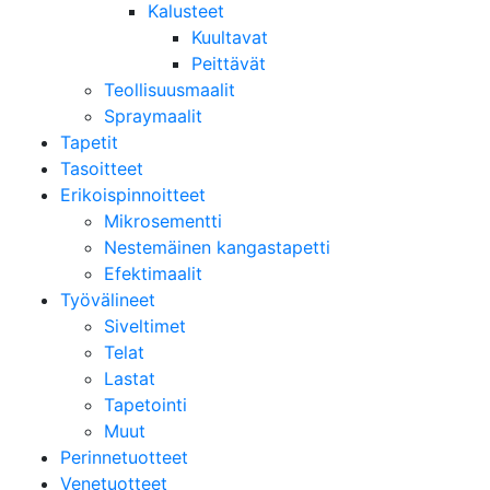
Kalusteet
Kuultavat
Peittävät
Teollisuusmaalit
Spraymaalit
Tapetit
Tasoitteet
Erikoispinnoitteet
Mikrosementti
Nestemäinen kangastapetti
Efektimaalit
Työvälineet
Siveltimet
Telat
Lastat
Tapetointi
Muut
Perinnetuotteet
Venetuotteet