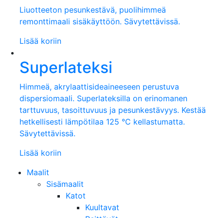
Liuotteeton pesunkestävä, puolihimmeä
remonttimaali sisäkäyttöön. Sävytettävissä.
Lisää koriin
Superlateksi
Himmeä, akrylaattisideaineeseen perustuva
dispersiomaali. Superlateksilla on erinomanen
tarttuvuus, tasoittuvuus ja pesunkestävyys. Kestää
hetkellisesti lämpötilaa 125 °C kellastumatta.
Sävytettävissä.
Lisää koriin
Maalit
Sisämaalit
Katot
Kuultavat