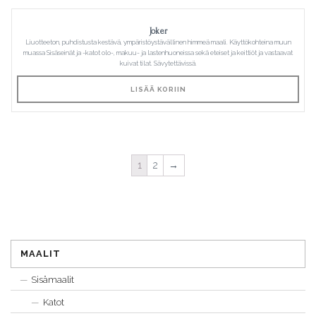
Joker
Liuotteeton, puhdistusta kestävä, ympäristöystävällinen himmeä maali. Käyttökohteina muun
muassa Sisäseinät ja -katot olo-, makuu- ja lastenhuoneissa sekä eteiset ja keittiöt ja vastaavat
kuivat tilat. Sävytettävissä.
LISÄÄ KORIIN
1
2
→
MAALIT
Sisämaalit
Katot