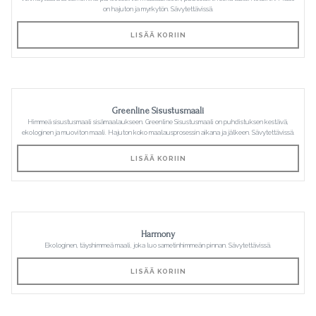
on hajuton ja myrkytön. Sävytettävissä.
LISÄÄ KORIIN
Greenline Sisustusmaali
Himmeä sisustusmaali sisämaalaukseen. Greenline Sisustusmaali on puhdistuksen kestävä,
ekologinen ja muoviton maali. Hajuton koko maalausprosessin aikana ja jälkeen. Sävytettävissä.
LISÄÄ KORIIN
Harmony
Ekologinen, täyshimmeä maali, joka luo sametinhimmeän pinnan. Sävytettävissä.
LISÄÄ KORIIN