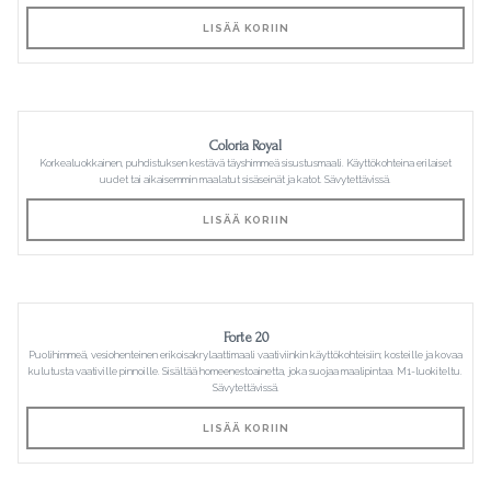
LISÄÄ KORIIN
Coloria Royal
Korkealuokkainen, puhdistuksen kestävä täyshimmeä sisustusmaali. Käyttökohteina erilaiset
uudet tai aikaisemmin maalatut sisäseinät ja katot. Sävytettävissä.
LISÄÄ KORIIN
Forte 20
Puolihimmeä, vesiohenteinen erikoisakrylaattimaali vaativiinkin käyttökohteisiin; kosteille ja kovaa
kulutusta vaativille pinnoille. Sisältää homeenestoainetta, joka suojaa maalipintaa. M1-luokiteltu.
Sävytettävissä.
LISÄÄ KORIIN