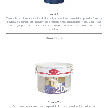
Ässä 7
Vesiohenteinen, himmeä, ammattilaisille kehitetty akrylaattimaali seinä- ja kattopinnoille. Soveltuu
käytettäväksi esimerkiksi porrashuoneissa ja raskaan kulutuksen julkisissa tiloissa. Tuote kestää
erityisen hyvin pesua ja mekaanista rasitusta. Tuote on helposti levitettävissä ruiskulla tai telalla.
Sävytettävissä.
LISÄÄ KORIIN
Coloria 20
Erinomainen maalattavuus ja kovempaakin kulutusta ja pesua kestävä puolihimmeä