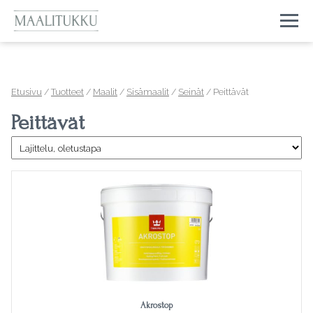
Togg
Etusivu
/
Tuotteet
/
Maalit
/
Sisämaalit
/
Seinät
/ Peittävät
Peittävät
Akrostop