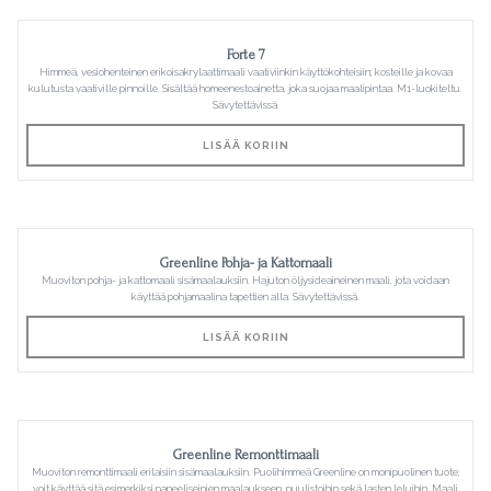
Forte 7
Himmeä, vesiohenteinen erikoisakrylaattimaali vaativiinkin käyttökohteisiin; kosteille ja kovaa
kulutusta vaativille pinnoille. Sisältää homeenestoainetta, joka suojaa maalipintaa. M1-luokiteltu.
Sävytettävissä.
LISÄÄ KORIIN
Greenline Pohja- ja Kattomaali
Muoviton pohja- ja kattomaali sisämaalauksiin. Hajuton öljysideaineinen maali, jota voidaan
käyttää pohjamaalina tapettien alla. Sävytettävissä.
LISÄÄ KORIIN
Greenline Remonttimaali
Muoviton remonttimaali erilaisiin sisämaalauksiin. Puolihimmeä Greenline on monipuolinen tuote;
voit käyttää sitä esimerkiksi paneeliseinien maalaukseen, puulistoihin sekä lasten leluihin. Maali