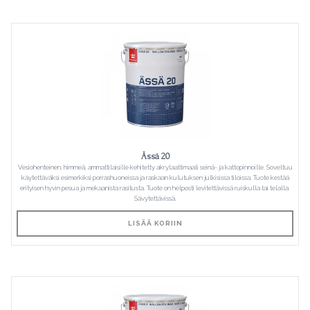
Ässä 20
Vesiohenteinen, himmeä, ammattilaisille kehitetty akrylaattimaali seinä- ja kattopinnoille. Soveltuu
käytettäväksi esimerkiksi porrashuoneissa ja raskaan kulutuksen julkisissa tiloissa. Tuote kestää
erityisen hyvin pesua ja mekaanista rasitusta. Tuote on helposti levitettävissä ruiskulla tai telalla.
Sävytettävissä.
LISÄÄ KORIIN