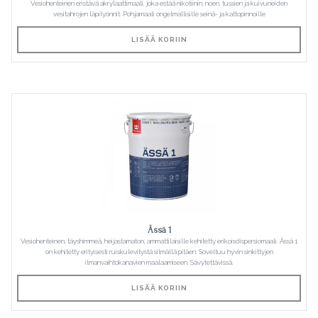
Vesiohenteinen eristävä akrylaattimaali, joka estää nikotiinin, noen, tussien ja kuivuneiden
vesitahrojen läpilyönnit. Pohjamaali ongelmallisille seinä- ja kattopinnoille
LISÄÄ KORIIN
Ässä 1
Vesiohenteinen, täyshimmeä, heijastamaton, ammattilaisille kehitetty erikoisdispersiomaali. Ässä 1
on kehitetty erityisesti ruiskulevitystä silmällä pitäen. Soveltuu hyvin sinkittyjen
ilmanvaihtokanavien maalaamiseen. Sävytettävissä.
LISÄÄ KORIIN