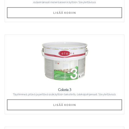
sisäseinämaali monenlaiseen käyttöön. Sävytettävissä.
LISÄÄ KORIIN
Coloria 3
Täyshimmeä, pitävä ja peittävä sisäkäyttöön tarkoitettu lateksipohjamaali. Sävytettävissä.
LISÄÄ KORIIN