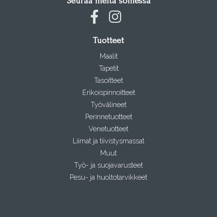
Seuraa meitä somessa
Tuotteet
Maalit
Tapetit
Tasoitteet
Erikoispinnoitteet
Työvälineet
Perinnetuotteet
Venetuotteet
Liimat ja tiivistysmassat
Muut
Työ- ja suojavarusteet
Pesu- ja huoltotarvikkeet