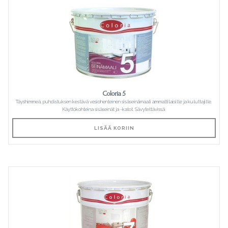
Coloria 5
Täyshimmeä, puhdistuksen kestävä vesiohenteinen sisäseinämaali ammattilaisille ja kuluttajille.
Käyttökohteina sisäseinät ja -katot. Sävytettävissä.
LISÄÄ KORIIN