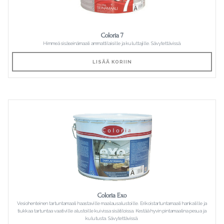
Coloria 7
Himmeä sisäseinämaali ammattilaisille ja kuluttajille. Sävytettävissä.
LISÄÄ KORIIN
Coloria Exo
Vesiohenteinen tartuntamaali haastaville maalausalustoille. Erikoistartuntamaali hankalille ja
tiukkaa tartuntaa vaativille alustoille kuivissa sisätiloissa. Kestää hyvin pintamaalina pesua ja
kulutusta. Sävytettävissä.