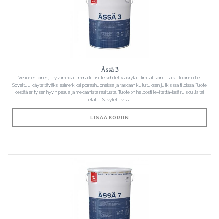
Ässä 3
Vesiohenteinen, täyshimmeä, ammattilaisille kehitetty akrylaattimaali seinä- ja kattopinnoille.
Soveltuu käytettäväksi esimerkiksi porrashuoneissa ja raskaan kulutuksen julkisissa tiloissa. Tuote
kestää erityisen hyvin pesua ja mekaanista rasitusta. Tuote on helposti levitettävissä ruiskulla tai
telalla. Sävytettävissä.
LISÄÄ KORIIN