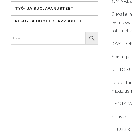
OMINAIS
TYÖ- JA SUOJAVARUSTEET
Suositella
PESU- JA HUOLTOTARVIKKEET
lastulevy
toteutett
KÄYTTÖ
Seinä- ja 
RIITTOIS
Teoreetti
maalausme
TYÖTAP
pensseli, 
PURKKIK