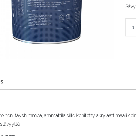
Sävyt
Ässä
7
määr
S
inen, täyshimmeä, ammattilaisille kehitetty akrylaattimaali seinä- 
stävyyttä.