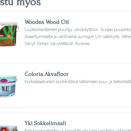
ustu myös
Woodex Wood Oil
Liuoteohenteinen puuöljy ulkokäyttöön. Suojaa puupintoj
likaantumiselta ja värillisenä auringon UV-säteilyltä. Väh
Sävyt: Kirkas (sävytettävä), Ruskea
Coloria Akvafloor
Korkealaatuinen puolikiiltävä lattiamaali puu- ja betonilattio
Yki Sokkelimaali
Betonisokkeleiden ja sementtivahvoilla laasteilla ylitasoite