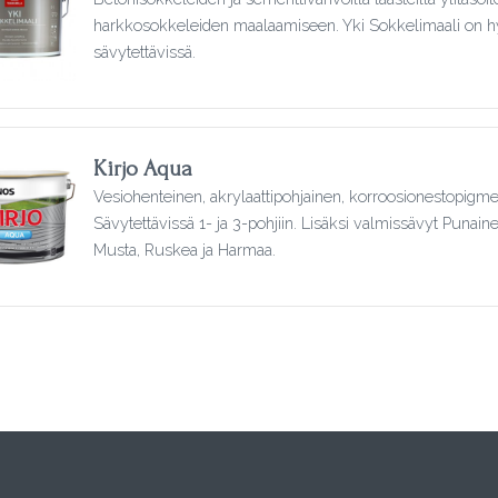
harkkosokkeleiden maalaamiseen. Yki Sokkelimaali on hyv
sävytettävissä.
Kirjo Aqua
Vesiohenteinen, akrylaattipohjainen, korroosionestopigmen
Sävytettävissä 1- ja 3-pohjiin. Lisäksi valmissävyt Puna
Musta, Ruskea ja Harmaa.