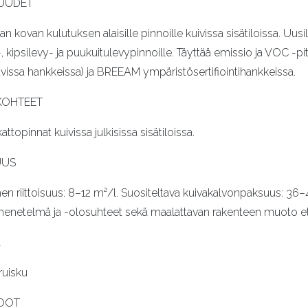
UUDET
an kovan kulutuksen alaisille pinnoille kuivissa sisätiloissa. Uusi
-, kipsilevy- ja puukuitulevypinnoille. Täyttää emissio ja VOC 
avissa hankkeissa) ja BREEAM ympäristösertifiointihankkeissa.
KOHTEET
kattopinnat kuivissa julkisissa sisätiloissa.
UUS
nen riittoisuus: 8–12 m²/l. Suositeltava kuivakalvonpaksuus: 36–
netelmä ja -olosuhteet sekä maalattavan rakenteen muoto ett
A
ruisku
OOT