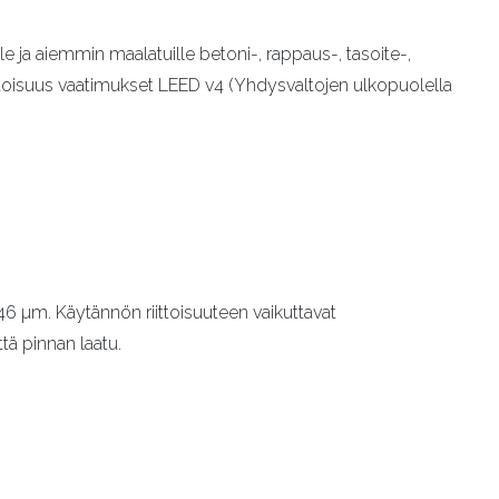
lle ja aiemmin maalatuille betoni-, rappaus-, tasoite-,
-pitoisuus vaatimukset LEED v4 (Yhdysvaltojen ulkopuolella
46 µm. Käytännön riittoisuuteen vaikuttavat
ä pinnan laatu.