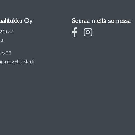
alitukku Oy
Seuraa meitä somessa
atu 44,
ku
 2288
runmaalitukku.fi