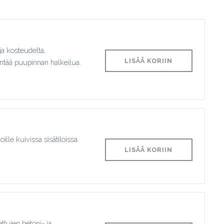
a kosteudelta,
LISÄÄ KORIIN
entää puupinnan halkeilua.
ille kuivissa sisätiloissa.
LISÄÄ KORIIN
ttujen betoni- ja