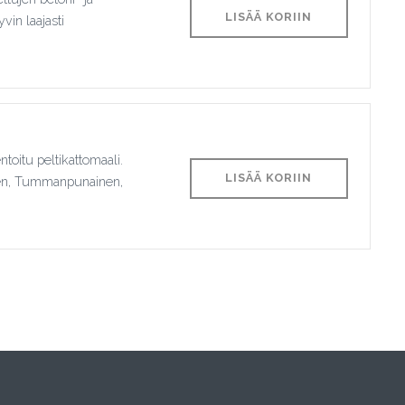
LISÄÄ KORIIN
in laajasti
toitu peltikattomaali.
LISÄÄ KORIIN
inen, Tummanpunainen,