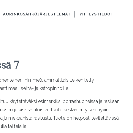
AURINKOSÄHKÖJÄRJESTELMÄT
YHTEYSTIEDOT
sä 7
ohenteinen, himmeä, ammattilaisille kehitetty
aattimaali seinä- ja kattopinnoille.
ltuu käytettäväksi esimerkiksi porrashuoneissa ja raskaan
uksen julkisissa tiloissa. Tuote kestää erityisen hyvin
 ja mekaanista rasitusta. Tuote on helposti levitettävissä
lla tai telalla.