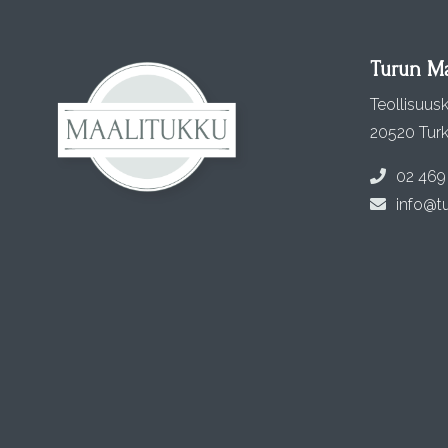
Turun Ma
Teollisuusk
20520 Tur
02 469
info@tu