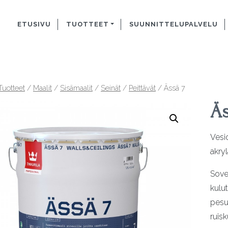
ETUSIVU
TUOTTEET
SUUNNITTELUPALVELU
Tuotteet
/
Maalit
/
Sisämaalit
/
Seinät
/
Peittävät
/ Ässä 7
Äs
Vesi
akryl
Sove
kulut
pesua
ruisku