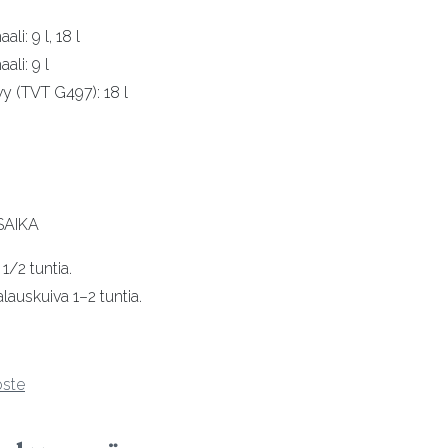
li: 9 l, 18 l
ali: 9 l
y (TVT G497): 18 l
SAIKA
1/2 tuntia.
lauskuiva 1–2 tuntia.
oste