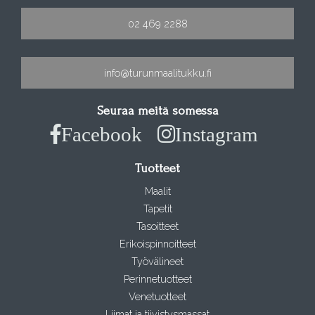
02 469 2288
info@turunmaalitukku.fi
Seuraa meitä somessa
Facebook
Instagram
Tuotteet
Maalit
Tapetit
Tasoitteet
Erikoispinnoitteet
Työvälineet
Perinnetuotteet
Venetuotteet
Liimat ja tiivistysmassat