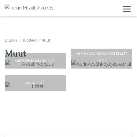
Togg
Etusivu
/
Tuotteet
/ Muut
Muut
AURINKOSÄHKÖJÄRJESTELMÄT
(5)
(27)
ASFALTINKORJAUS
(1)
LISTAT