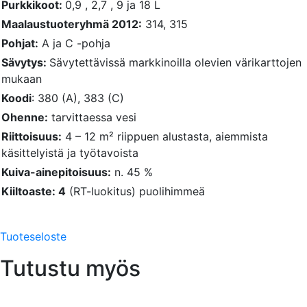
Purkkikoot:
0,9 , 2,7 , 9 ja 18 L
Maalaustuoteryhmä 2012:
314, 315
Pohjat:
A ja C -pohja
Sävytys:
Sävytettävissä markkinoilla olevien värikarttojen
mukaan
Koodi
: 380 (A), 383 (C)
Ohenne:
tarvittaessa vesi
Riittoisuus:
4 – 12 m² riippuen alustasta, aiemmista
käsittelyistä ja työtavoista
Kuiva-ainepitoisuus:
n. 45 %
Kiiltoaste: 4
(RT-luokitus) puolihimmeä
Tuoteseloste
Tutustu myös