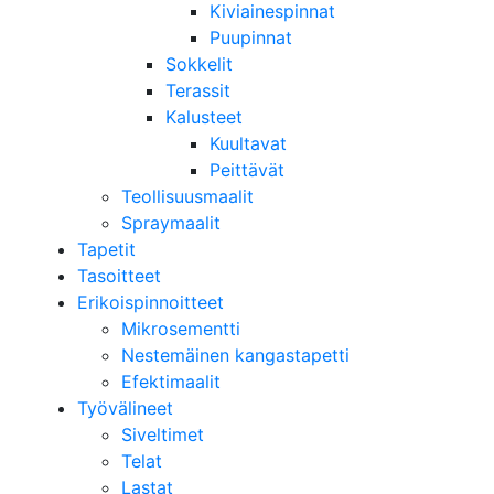
Kiviainespinnat
Puupinnat
Sokkelit
Terassit
Kalusteet
Kuultavat
Peittävät
Teollisuusmaalit
Spraymaalit
Tapetit
Tasoitteet
Erikoispinnoitteet
Mikrosementti
Nestemäinen kangastapetti
Efektimaalit
Työvälineet
Siveltimet
Telat
Lastat