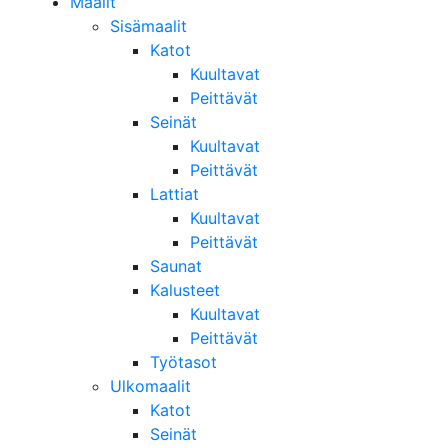
Maalit
Sisämaalit
Katot
Kuultavat
Peittävät
Seinät
Kuultavat
Peittävät
Lattiat
Kuultavat
Peittävät
Saunat
Kalusteet
Kuultavat
Peittävät
Työtasot
Ulkomaalit
Katot
Seinät