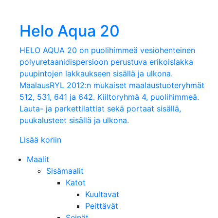
Helo Aqua 20
HELO AQUA 20 on puolihimmeä vesiohenteinen
polyuretaanidispersioon perustuva erikoislakka
puupintojen lakkaukseen sisällä ja ulkona.
MaalausRYL 2012:n mukaiset maalaustuoteryhmät
512, 531, 641 ja 642. Kiiltoryhmä 4, puolihimmeä.
Lauta- ja parkettilattiat sekä portaat sisällä,
puukalusteet sisällä ja ulkona.
Lisää koriin
Maalit
Sisämaalit
Katot
Kuultavat
Peittävät
Seinät