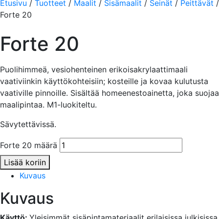
Etusivu
/
Tuotteet
/
Maalit
/
Sisämaalit
/
Seinät
/
Peittävät
/
Forte 20
Forte 20
Puolihimmeä, vesiohenteinen erikoisakrylaattimaali
vaativiinkin käyttökohteisiin; kosteille ja kovaa kulutusta
vaativille pinnoille. Sisältää homeenestoainetta, joka suojaa
maalipintaa. M1-luokiteltu.
Sävytettävissä.
Forte 20 määrä
Lisää koriin
Kuvaus
Kuvaus
Käyttö:
Yleisimmät sisäpintamateriaalit erilaisissa julkisissa