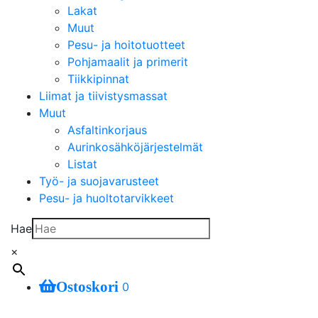
Lakat
Muut
Pesu- ja hoitotuotteet
Pohjamaalit ja primerit
Tiikkipinnat
Liimat ja tiivistysmassat
Muut
Asfaltinkorjaus
Aurinkosähköjärjestelmät
Listat
Työ- ja suojavarusteet
Pesu- ja huoltotarvikkeet
Hae
×
Ostoskori
0