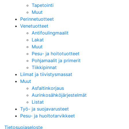
Tapetointi
Muut
Perinnetuotteet
Venetuotteet
Antifoulingmaalit
Lakat
Muut
Pesu- ja hoitotuotteet
Pohjamaalit ja primerit
Tiikkipinnat
Liimat ja tiivistysmassat
Muut
Asfaltinkorjaus
Aurinkosähköjärjestelmät
Listat
Työ- ja suojavarusteet
Pesu- ja huoltotarvikkeet
Tietosuojaseloste