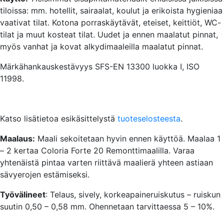
tiloissa: mm. hotellit, sairaalat, koulut ja erikoista hygieniaa
vaativat tilat. Kotona porraskäytävät, eteiset, keittiöt, WC-
tilat ja muut kosteat tilat. Uudet ja ennen maalatut pinnat,
myös vanhat ja kovat alkydimaaleilla maalatut pinnat.
Märkähankauskestävyys SFS-EN 13300 luokka I, ISO
11998.
Katso lisätietoa esikäsittelystä
tuoteselosteesta
.
Maalaus:
Maali sekoitetaan hyvin ennen käyttöä. Maalaa 1
– 2 kertaa Coloria Forte 20 Remonttimaalilla. Varaa
yhtenäistä pintaa varten riittävä maalierä yhteen astiaan
sävyerojen estämiseksi.
Työvälineet
: Telaus, sively, korkeapaineruiskutus – ruiskun
suutin 0,50 – 0,58 mm. Ohennetaan tarvittaessa 5 – 10%.