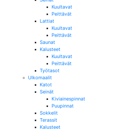
Kuultavat
Peittävät
Lattiat
Kuultavat
Peittävät
Saunat
Kalusteet
Kuultavat
Peittävät
Työtasot
Ulkomaalit
Katot
Seinät
Kiviainespinnat
Puupinnat
Sokkelit
Terassit
Kalusteet