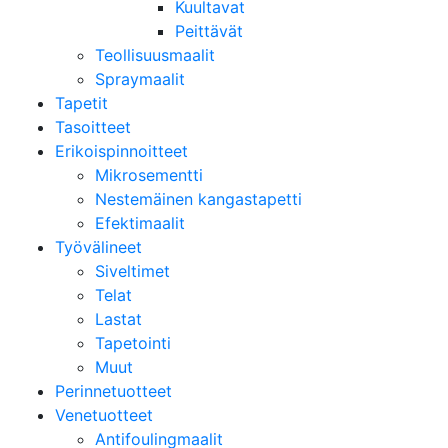
Kuultavat
Peittävät
Teollisuusmaalit
Spraymaalit
Tapetit
Tasoitteet
Erikoispinnoitteet
Mikrosementti
Nestemäinen kangastapetti
Efektimaalit
Työvälineet
Siveltimet
Telat
Lastat
Tapetointi
Muut
Perinnetuotteet
Venetuotteet
Antifoulingmaalit