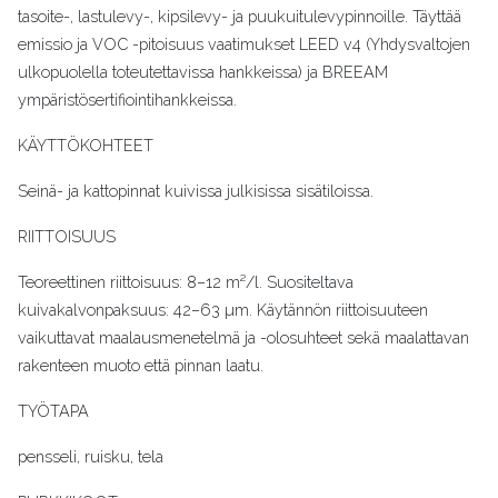
tasoite-, lastulevy-, kipsilevy- ja puukuitulevypinnoille. Täyttää
emissio ja VOC -pitoisuus vaatimukset LEED v4 (Yhdysvaltojen
ulkopuolella toteutettavissa hankkeissa) ja BREEAM
ympäristösertifiointihankkeissa.
KÄYTTÖKOHTEET
Seinä- ja kattopinnat kuivissa julkisissa sisätiloissa.
RIITTOISUUS
Teoreettinen riittoisuus: 8–12 m²/l. Suositeltava
kuivakalvonpaksuus: 42–63 µm. Käytännön riittoisuuteen
vaikuttavat maalausmenetelmä ja -olosuhteet sekä maalattavan
rakenteen muoto että pinnan laatu.
TYÖTAPA
pensseli, ruisku, tela