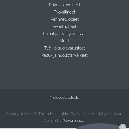
Erikoispinnoitteet
Työvälineet
Perinnetuotteet
Venetuotteet
Liimat ja tiivistysmassat
Muut
Työ- ja suojavarusteet
Pesu- ja huoltotarvikkeet
Tietosuojaseloste
Copyright 2021 © Turun Maalitukku Oy. Kaikki oikeudet pidätetään.
Design by
Powerpanda
.
0