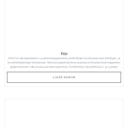
Kirjo
KIRJO on alkydipohjainen, ruosteenestopigmentoitu peltikattojen huoltomaali sekä sinkittyjen- ja
kevytmetallipintojen erikoismaali. Aktiivisen pigmentointinsa ansiosta se hidastaa ilman happamien
epäpuhtauksien vaikutusta ja alustan syöpymistä. Puolihimmeä. Sävytettävissä 1- ja 3-pohjiin.
LISÄÄ KORIIN