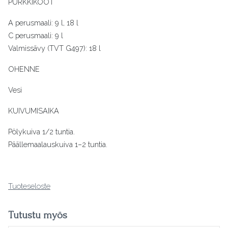
PURKKIKOOT
A perusmaali: 9 l, 18 l
C perusmaali: 9 l
Valmissävy (TVT G497): 18 l
OHENNE
Vesi
KUIVUMISAIKA
Pölykuiva 1/2 tuntia.
Päällemaalauskuiva 1–2 tuntia.
Tuoteseloste
Tutustu myös