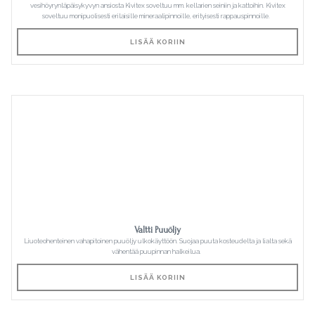
vesihöyrynläpäisykyvyn ansiosta Kivitex soveltuu mm. kellarien seiniin ja kattoihin. Kivitex
soveltuu monipuolisesti erilaisille mineraalipinnoille, erityisesti rappauspinnoille.
LISÄÄ KORIIN
Valtti Puuöljy
Liuoteohenteinen vahapitoinen puuöljy ulkokäyttöön. Suojaa puuta kosteudelta ja lialta sekä
vähentää puupinnan halkeilua.
LISÄÄ KORIIN