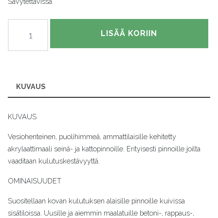
Sävytettävissä.
Ässä
LISÄÄ KORIIN
20
määrä
KUVAUS
KUVAUS
Vesiohenteinen, puolihimmeä, ammattilaisille kehitetty
akrylaattimaali seinä- ja kattopinnoille. Erityisesti pinnoille joilta
vaaditaan kulutuskestävyyttä.
OMINAISUUDET
Suositellaan kovan kulutuksen alaisille pinnoille kuivissa
sisätiloissa. Uusille ja aiemmin maalatuille betoni-, rappaus-,