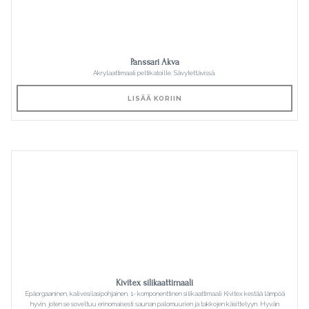
Panssari Akva
Akrylaattimaali peltikatoille. Sävytettävissä.
LISÄÄ KORIIN
Kivitex silikaattimaali
Epäorgaaninen, kalivesilasipohjainen, 1- komponenttinen silikaattimaali Kivitex kestää lämpöä
hyvin, joten se soveltuu erinomaisesti saunan palomuurien ja takkojen käsittelyyn. Hyvän