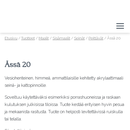
Togg
Etusivu
/
Tuotteet
/
Maalit
/
Sisämaalit
/
Seinät
/
Peittävät
/ Ässä 20
Ässä 20
Vesiohenteinen, himmeä, ammattilaisille kehitetty akrylaattimaali
seinä- ja kattopinnoille.
Soveltuu käytettäväksi esimerkiksi porrashuoneissa ja raskaan
kulutuksen julkisissa tiloissa. Tuote kestää erityisen hyvin pesua
ja mekaanista rasitusta. Tuote on helposti levitettävissä ruiskulla
tai telalla.