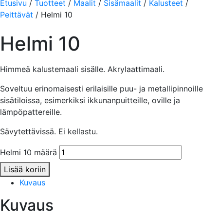
Etusivu
/
Tuotteet
/
Maalit
/
Sisämaalit
/
Kalusteet
/
Peittävät
/ Helmi 10
Helmi 10
Himmeä kalustemaali sisälle. Akrylaattimaali.
Soveltuu erinomaisesti erilaisille puu- ja metallipinnoille
sisätiloissa, esimerkiksi ikkunanpuitteille, oville ja
lämpöpattereille.
Sävytettävissä. Ei kellastu.
Helmi 10 määrä
Lisää koriin
Kuvaus
Kuvaus