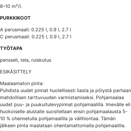
8–10 m²/l.
PURKKIKOOT
A perusmaali: 0.225 l, 0.9 l, 2.7 l
C perusmaali: 0.225 l, 0.9 l, 2.7 l
TYÖTAPA
pensseli, tela, ruiskutus
ESIKÄSITTELY
Maalaamaton pinta:
Puhdista uudet pinnat huolellisesti liasta ja pölystä parhaan
mahdollisen tarttuvuuden varmistamiseksi. Pohjamaalaa
uudet puu- ja puukuitulevypinnat pohjamaalilla. Imevälle eli
huokoiselle alustalle suositellaan ensin pohjamaalausta 5-
10 % ohennetulla pohjamaalilla ja välihiontaa. Tämän
jälkeen pinta maalataan ohentamattomalla pohjamaalilla.