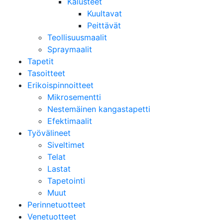
Kalusteet
Kuultavat
Peittävät
Teollisuusmaalit
Spraymaalit
Tapetit
Tasoitteet
Erikoispinnoitteet
Mikrosementti
Nestemäinen kangastapetti
Efektimaalit
Työvälineet
Siveltimet
Telat
Lastat
Tapetointi
Muut
Perinnetuotteet
Venetuotteet