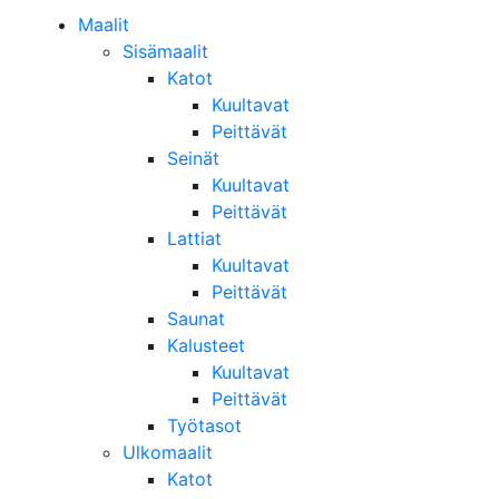
Maalit
Sisämaalit
Katot
Kuultavat
Peittävät
Seinät
Kuultavat
Peittävät
Lattiat
Kuultavat
Peittävät
Saunat
Kalusteet
Kuultavat
Peittävät
Työtasot
Ulkomaalit
Katot