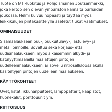
Tuote on M1 -luokitus ja Pohjoismainen Joutsenmerkki,
joka kertoo sen olevan ympäristön kannalta parhaiden
joukossa. Helmi kuivuu nopeasti ja täyttää myös
leikkikalujen pintakäsittelylle asetetut tiukat vaatimukset.
OMINAISUUDET
Sisämaalaukseen puu-, puukuitulevy-, lastulevy- ja
metallipinnoille. Soveltuu sekä korjaus- että
uudismaalaukseen, myös aikaisemmin alkydi- ja
katalyyttimaaleilla maalattujen pintojen
uudelleenmaalaukseen. Ei sovellu nitroselluloosalakalla
käsiteltyjen pintojen uudelleen maalaukseen.
KÄYTTÖKOHTEET
Ovet, listat, ikkunanpuitteet, lämpöpatterit, kaapistot,
huonekalut, pönttöuunit ym.
RIITTOISUUS