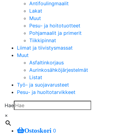
Antifoulingmaalit
Lakat
Muut
Pesu- ja hoitotuotteet
Pohjamaalit ja primerit
Tiikkipinnat
Liimat ja tiivistysmassat
Muut
Asfaltinkorjaus
Aurinkosähköjärjestelmät
Listat
Työ- ja suojavarusteet
Pesu- ja huoltotarvikkeet
Hae
×
Ostoskori
0