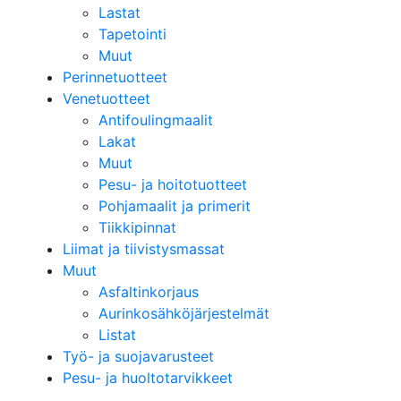
Lastat
Tapetointi
Muut
Perinnetuotteet
Venetuotteet
Antifoulingmaalit
Lakat
Muut
Pesu- ja hoitotuotteet
Pohjamaalit ja primerit
Tiikkipinnat
Liimat ja tiivistysmassat
Muut
Asfaltinkorjaus
Aurinkosähköjärjestelmät
Listat
Työ- ja suojavarusteet
Pesu- ja huoltotarvikkeet