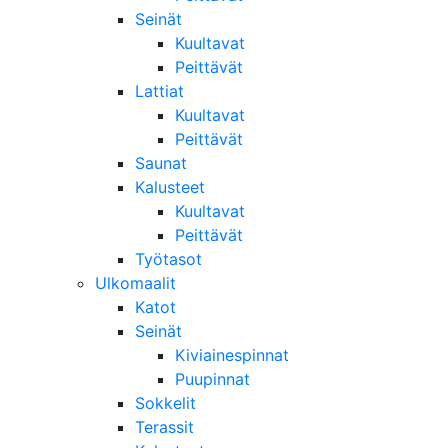
Seinät
Kuultavat
Peittävät
Lattiat
Kuultavat
Peittävät
Saunat
Kalusteet
Kuultavat
Peittävät
Työtasot
Ulkomaalit
Katot
Seinät
Kiviainespinnat
Puupinnat
Sokkelit
Terassit