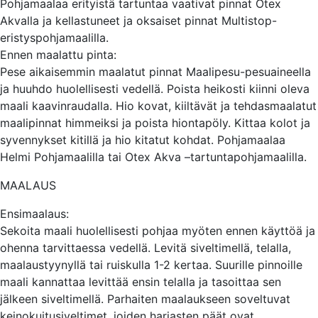
Pohjamaalaa erityistä tartuntaa vaativat pinnat Otex
Akvalla ja kellastuneet ja oksaiset pinnat Multistop-
eristyspohjamaalilla.
Ennen maalattu pinta:
Pese aikaisemmin maalatut pinnat Maalipesu-pesuaineella
ja huuhdo huolellisesti vedellä. Poista heikosti kiinni oleva
maali kaavinraudalla. Hio kovat, kiiltävät ja tehdasmaalatut
maalipinnat himmeiksi ja poista hiontapöly. Kittaa kolot ja
syvennykset kitillä ja hio kitatut kohdat. Pohjamaalaa
Helmi Pohjamaalilla tai Otex Akva –tartuntapohjamaalilla.
MAALAUS
Ensimaalaus:
Sekoita maali huolellisesti pohjaa myöten ennen käyttöä ja
ohenna tarvittaessa vedellä. Levitä siveltimellä, telalla,
maalaustyynyllä tai ruiskulla 1-2 kertaa. Suurille pinnoille
maali kannattaa levittää ensin telalla ja tasoittaa sen
jälkeen siveltimellä. Parhaiten maalaukseen soveltuvat
keinokuitusiveltimet, joiden harjasten päät ovat