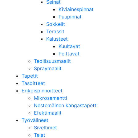
Seinät
Kiviainespinnat
Puupinnat
Sokkelit
Terassit
Kalusteet
Kuultavat
Peittävät
Teollisuusmaalit
Spraymaalit
Tapetit
Tasoitteet
Erikoispinnoitteet
Mikrosementti
Nestemäinen kangastapetti
Efektimaalit
Työvälineet
Siveltimet
Telat