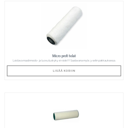
Micro profi telat
Loistava maalinnosto- ja luovutuskyky, ei roiski!!! Saatavana myös 3-setin pakkauksessa.
LISÄÄ KORIIN