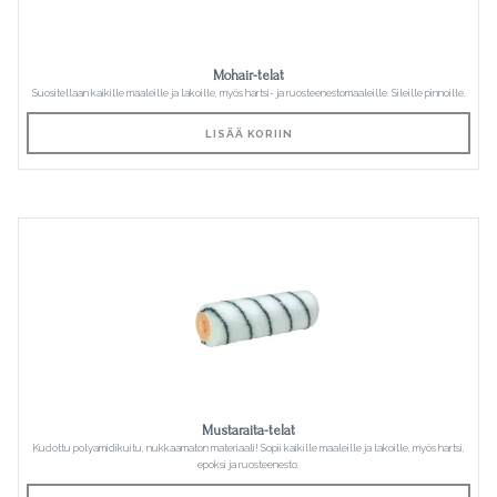
Mohair-telat
Suositellaan kaikille maaleille ja lakoille, myös hartsi- ja ruosteenestomaaleille. Sileille pinnoille.
LISÄÄ KORIIN
Mustaraita-telat
Kudottu polyamidikuitu, nukkaamaton materiaali! Sopii kaikille maaleille ja lakoille, myös hartsi,
epoksi ja ruosteenesto.