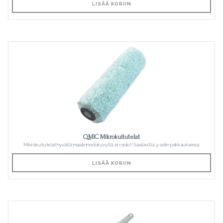
LISÄÄ KORIIN
QMIC Mikrokuitutelat
Mikrokuitutelat hyvällä maalinnostokyvyllä, ei roiski!! Saatavilla 3-setin pakkauksessa.
LISÄÄ KORIIN