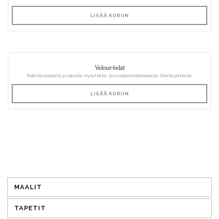
LISÄÄ KORIIN
Velour-telat
Kaikille maaleille ja lakoille, myös hartsi- ja ruosteenestomaaleille. Sileille pinnoille.
LISÄÄ KORIIN
MAALIT
TAPETIT