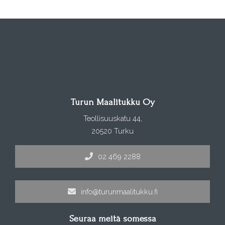
Turun Maalitukku Oy
Teollisuuskatu 44,
20520 Turku
02 469 2288
info@turunmaalitukku.fi
Seuraa meitä somessa