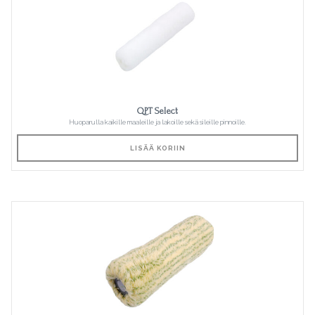
QPT Select
Huoparulla kaikille maaleille ja lakoille sekä sileille pinnoille.
LISÄÄ KORIIN