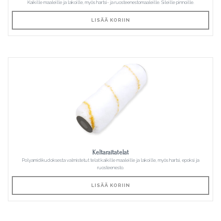
Kaikille maaleille ja lakoille, myös hartsi- ja ruosteenestomaaleille. Sileille pinnoille.
LISÄÄ KORIIN
Keltaraitatelat
Polyamidikudoksesta valmistetut telat kaikille maaleille ja lakoille, myös hartsi, epoksi ja
ruosteenesto.
LISÄÄ KORIIN