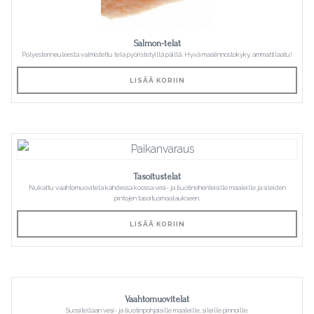
Salmon-telat
Polyesterineuleesta valmistettu tela pyöristetyillä päillä. Hyvä maalinnostokyky, ammattilaatu!
LISÄÄ KORIIN
Tasoitustelat
Nukattu vaahtomuovitela kahdessa koossa vesi- ja liuotinohenteisille maaleille ja sileiden
pintojen tasoitusmaalaukseen.
LISÄÄ KORIIN
Vaahtomuovitelat
Suositellaan vesi- ja liuotinpohjaisille maaleille, sileille pinnoille.