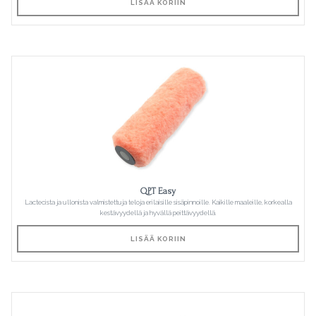
LISÄÄ KORIIN
QPT Easy
Lactecista ja ullonista valmistettuja teloja erilaisille sisäpinnoille. Kaikille maaleille, korkealla
kestävyydellä ja hyvällä peittävyydellä.
LISÄÄ KORIIN