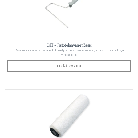
QPT – Pistotelanvarret Basic
Basic muovivarrella olevat erikokoiset pistotelat vakio-, super-, jumbo-, mini-, kombi- ja
mikroteloille.
LISÄÄ KORIIN