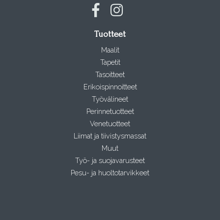
Tuotteet
Maalit
Tapetit
Tasoitteet
Erikoispinnoitteet
Työvälineet
Perinnetuotteet
Venetuotteet
Liimat ja tiivistysmassat
Muut
Työ- ja suojavarusteet
Pesu- ja huoltotarvikkeet