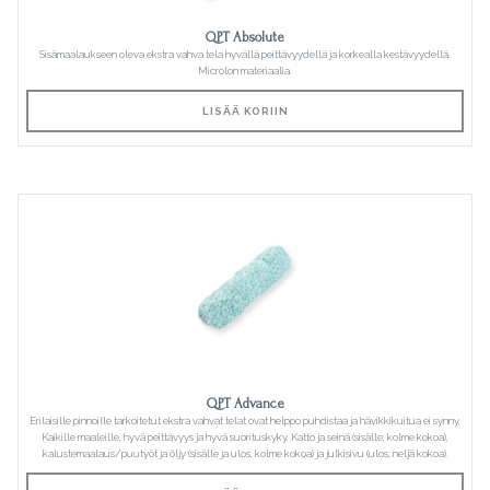
QPT Absolute
Sisämaalaukseen oleva ekstra vahva tela hyvällä peittävyydellä ja korkealla kestävyydellä.
Microlon materiaalia.
LISÄÄ KORIIN
QPT Advance
Erilaisille pinnoille tarkoitetut ekstra vahvat telat ovat helppo puhdistaa ja hävikkikuitua ei synny.
Kaikille maaleille, hyvä peittävyys ja hyvä suorituskyky. Katto ja seinä (sisälle, kolme kokoa),
kalustemaalaus/puutyöt ja öljy (sisälle ja ulos, kolme kokoa) ja julkisivu (ulos, neljä kokoa).