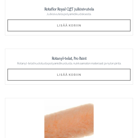
Rotaflor Royal QPT julkisivutela
Julkisivutela polyamidikudoksesta.
LISÄÄ KORIIN
Rotanyl-telat, Pro Paint
Rotanyl-telat kudotusta polyamidikuidusta, nukkaamaton materiaali ja nylon pinta.
LISÄÄ KORIIN