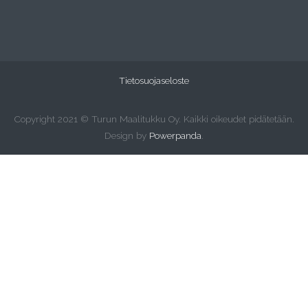
Tietosuojaseloste
Copyright 2021 © Turun Maalitukku Oy. Kaikki oikeudet pidätetään.
Design by
Powerpanda
.