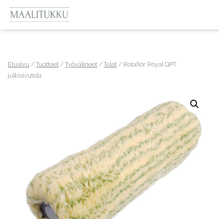
Etusivu
/
Tuotteet
/
Työvälineet
/
Telat
/ Rotaflor Royal QPT
julkisivutela