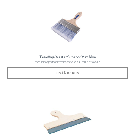
Tasoittaja Mäster Superior Max Blue
Maalipintojen tasoittamiseen sekä puuosille että oviin.
LISÄÄ KORIIN