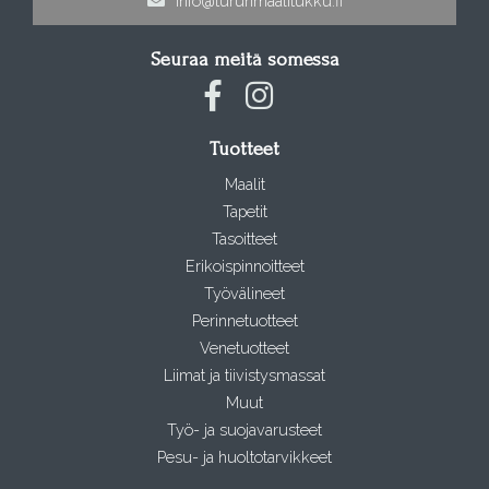
info@turunmaalitukku.fi
Seuraa meitä somessa
Tuotteet
Maalit
Tapetit
Tasoitteet
Erikoispinnoitteet
Työvälineet
Perinnetuotteet
Venetuotteet
Liimat ja tiivistysmassat
Muut
Työ- ja suojavarusteet
Pesu- ja huoltotarvikkeet