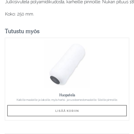
Julkisivutela polyamidikudosta, karheille pinnoille. Nukan pituus 
Koko: 250 mm.
Tutustu myös
Huopatela
Kaikille maaleille ja lakoille, myös hartsi- ja ruosteenestomaaleille. Sileille pinnoille.
LISÄÄ KORIIN