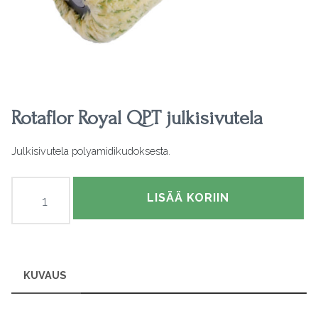
Rotaflor Royal QPT julkisivutela
Julkisivutela polyamidikudoksesta.
Rotaflor
LISÄÄ KORIIN
Royal
QPT
julkisivutela
määrä
KUVAUS