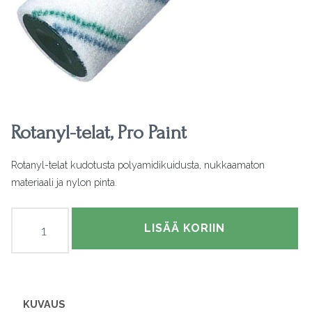
Rotanyl-telat, Pro Paint
Rotanyl-telat kudotusta polyamidikuidusta, nukkaamaton
materiaali ja nylon pinta.
Rotanyl-
LISÄÄ KORIIN
telat,
Pro
Paint
määrä
KUVAUS