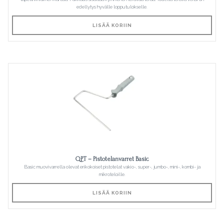
edellytys hyvälle lopputulokselle.
LISÄÄ KORIIN
QPT – Pistotelanvarret Basic
Basic muovivarrella olevat erikokoiset pistotelat vakio-, super-, jumbo-, mini-, kombi- ja
mikroteloille.
LISÄÄ KORIIN