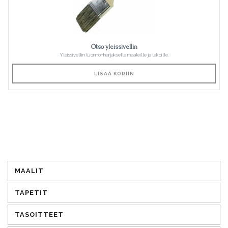
Otso yleissivellin
Yleissivellin luonnonharjaksella maaleille ja lakoille.
LISÄÄ KORIIN
MAALIT
TAPETIT
TASOITTEET