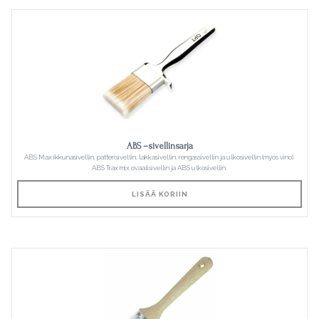
ABS –sivellinsarja
ABS Max ikkunasivellin, patterisivellin, lakkasivellin, rengassivellin ja ulkosivellin (myös vino).
ABS Trax mix ovaalisivellin ja ABS ulkosivellin.
LISÄÄ KORIIN