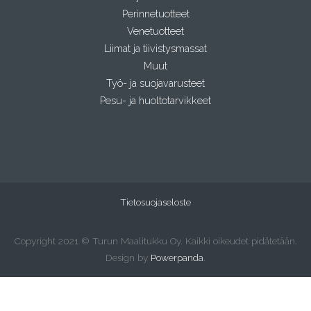
Perinnetuotteet
Venetuotteet
Liimat ja tiivistysmassat
Muut
Työ- ja suojavarusteet
Pesu- ja huoltotarvikkeet
Tietosuojaseloste
Copyright 2021 © Turun Maalitukku Oy. Kaikki oikeudet pidätetään.
Design by
Powerpanda
.