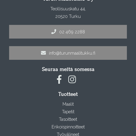
Teollisuuskatu 44,
20520 Turku
02 469 2288
info@turunmaalitukku.fi
Seuraa meitä somessa
Tuotteet
Maalit
Tapetit
Tasoitteet
Erikoispinnoitteet
Työvälineet