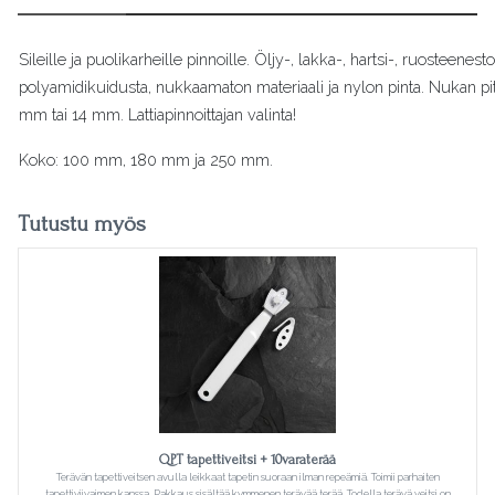
Sileille ja puolikarheille pinnoille. Öljy-, lakka-, hartsi-, ruosteene
polyamidikuidusta, nukkaamaton materiaali ja nylon pinta. Nukan 
mm tai 14 mm. Lattiapinnoittajan valinta!
Koko: 100 mm, 180 mm ja 250 mm.
Tutustu myös
QPT tapettiveitsi + 10varaterää
Terävän tapettiveitsen avulla leikkaat tapetin suoraan ilman repeämiä. Toimii parhaiten
tapettiviivaimen kanssa. Pakkaus sisältää kymmenen terävää terää. Todella terävä veitsi on