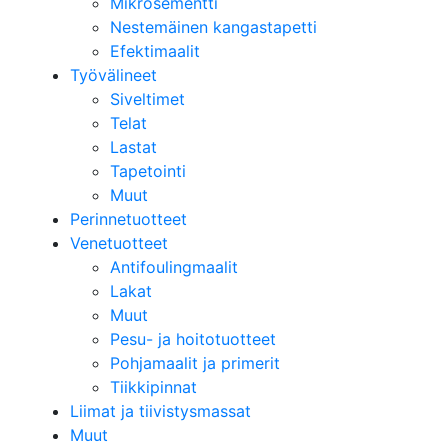
Mikrosementti
Nestemäinen kangastapetti
Efektimaalit
Työvälineet
Siveltimet
Telat
Lastat
Tapetointi
Muut
Perinnetuotteet
Venetuotteet
Antifoulingmaalit
Lakat
Muut
Pesu- ja hoitotuotteet
Pohjamaalit ja primerit
Tiikkipinnat
Liimat ja tiivistysmassat
Muut