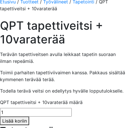
Etusivu
/
Tuotteet
/
Työvälineet
/
Tapetointi
/ QPT
tapettiveitsi + 10varaterää
QPT tapettiveitsi +
10varaterää
Terävän tapettiveitsen avulla leikkaat tapetin suoraan
ilman repeämiä.
Toimii parhaiten tapettiviivaimen kanssa. Pakkaus sisältää
kymmenen terävää terää.
Todella terävä veitsi on edellytys hyvälle lopputulokselle.
QPT tapettiveitsi + 10varaterää määrä
Lisää koriin