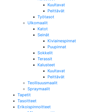
Kuultavat
Peittävät
Työtasot
Ulkomaalit
Katot
Seinät
Kiviainespinnat
Puupinnat
Sokkelit
Terassit
Kalusteet
Kuultavat
Peittävät
Teollisuusmaalit
Spraymaalit
Tapetit
Tasoitteet
Erikoispinnoitteet