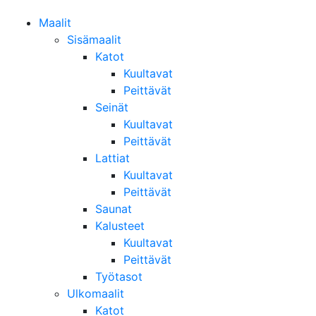
Maalit
Sisämaalit
Katot
Kuultavat
Peittävät
Seinät
Kuultavat
Peittävät
Lattiat
Kuultavat
Peittävät
Saunat
Kalusteet
Kuultavat
Peittävät
Työtasot
Ulkomaalit
Katot