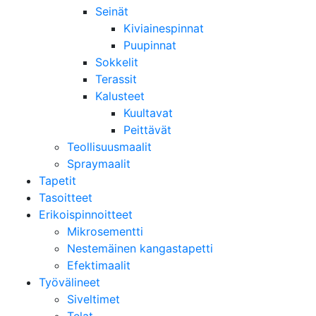
Seinät
Kiviainespinnat
Puupinnat
Sokkelit
Terassit
Kalusteet
Kuultavat
Peittävät
Teollisuusmaalit
Spraymaalit
Tapetit
Tasoitteet
Erikoispinnoitteet
Mikrosementti
Nestemäinen kangastapetti
Efektimaalit
Työvälineet
Siveltimet