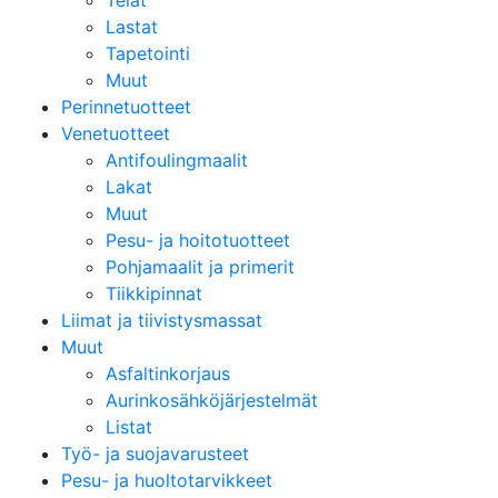
Telat
Lastat
Tapetointi
Muut
Perinnetuotteet
Venetuotteet
Antifoulingmaalit
Lakat
Muut
Pesu- ja hoitotuotteet
Pohjamaalit ja primerit
Tiikkipinnat
Liimat ja tiivistysmassat
Muut
Asfaltinkorjaus
Aurinkosähköjärjestelmät
Listat
Työ- ja suojavarusteet
Pesu- ja huoltotarvikkeet