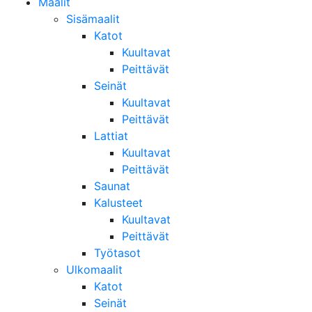
Maalit
Sisämaalit
Katot
Kuultavat
Peittävät
Seinät
Kuultavat
Peittävät
Lattiat
Kuultavat
Peittävät
Saunat
Kalusteet
Kuultavat
Peittävät
Työtasot
Ulkomaalit
Katot
Seinät