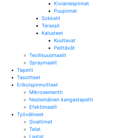
Kiviainespinnat
Puupinnat
Sokkelit
Terassit
Kalusteet
Kuultavat
Peittävät
Teollisuusmaalit
Spraymaalit
Tapetit
Tasoitteet
Erikoispinnoitteet
Mikrosementti
Nestemäinen kangastapetti
Efektimaalit
Työvälineet
Siveltimet
Telat
Lastat