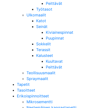
Peittävät
Työtasot
Ulkomaalit
Katot
Seinät
Kiviainespinnat
Puupinnat
Sokkelit
Terassit
Kalusteet
Kuultavat
Peittävät
Teollisuusmaalit
Spraymaalit
Tapetit
Tasoitteet
Erikoispinnoitteet
Mikrosementti
Nestemäinen kangastapetti