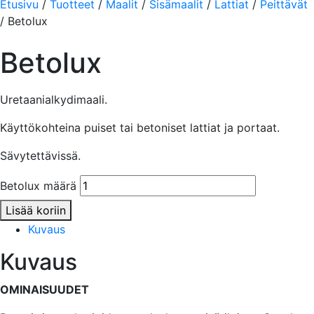
Etusivu
/
Tuotteet
/
Maalit
/
Sisämaalit
/
Lattiat
/
Peittävät
/ Betolux
Betolux
Uretaanialkydimaali.
Käyttökohteina puiset tai betoniset lattiat ja portaat.
Sävytettävissä.
Betolux määrä
Lisää koriin
Kuvaus
Kuvaus
OMINAISUUDET