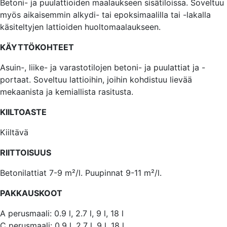
Betoni- ja puulattioiden maalaukseen sisätiloissa. Soveltuu
myös aikaisemmin alkydi- tai epoksimaalilla tai -lakalla
käsiteltyjen lattioiden huoltomaalaukseen.
KÄYTTÖKOHTEET
Asuin-, liike- ja varastotilojen betoni- ja puulattiat ja -
portaat. Soveltuu lattioihin, joihin kohdistuu lievää
mekaanista ja kemiallista rasitusta.
KIILTOASTE
Kiiltävä
RIITTOISUUS
Betonilattiat 7-9 m²/l. Puupinnat 9-11 m²/l.
PAKKAUSKOOT
A perusmaali: 0.9 l, 2.7 l, 9 l, 18 l
C perusmaali: 0.9 l, 2.7 l, 9 l, 18 l