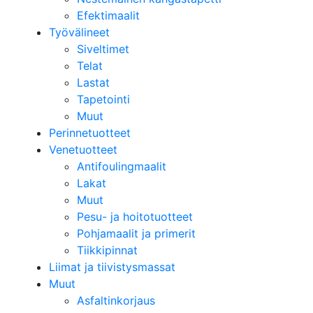
Efektimaalit
Työvälineet
Siveltimet
Telat
Lastat
Tapetointi
Muut
Perinnetuotteet
Venetuotteet
Antifoulingmaalit
Lakat
Muut
Pesu- ja hoitotuotteet
Pohjamaalit ja primerit
Tiikkipinnat
Liimat ja tiivistysmassat
Muut
Asfaltinkorjaus