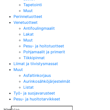
Tapetointi
Muut
Perinnetuotteet
Venetuotteet
Antifoulingmaalit
Lakat
Muut
Pesu- ja hoitotuotteet
Pohjamaalit ja primerit
Tiikkipinnat
Liimat ja tiivistysmassat
Muut
Asfaltinkorjaus
Aurinkosähköjärjestelmät
Listat
Työ- ja suojavarusteet
Pesu- ja huoltotarvikkeet
Hae