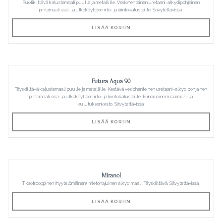
Puolikiiltävä kalustemaali puulle ja metallille. Vesiohenteinen uretaani-alkydipohjainen
pintamaali sisä- ja ulkokäyttöön irto- ja kiintokalusteille. Sävytettävissä.
LISÄÄ KORIIN
Futura Aqua 90
Täyskiiltävä kalustemaali puulle ja metallille. Kestävä vesiohenteinen uretaani-alkydipohjainen
pintamaali sisä- ja ulkokäyttöön irto- ja kiintokalusteille. Erinomainen naarmun- ja
kulutuksenkesto. Sävytettävissä.
LISÄÄ KORIIN
Miranol
Tiksotrooppinen (hyytelömäinen), mietohajuinen alkydimaali. Täyskiiltävä. Sävytettävissä.
LISÄÄ KORIIN