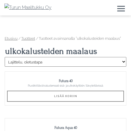
Togg
Etusivu
/
Tuotteet
/ Tuotteet avainsanalla “ulkokalusteiden maalaus”
ulkokalusteiden maalaus
Futura 40
Puolikiiltävä kalustemaali sisä- ja ulkokäyttöön. Sävytettävissä.
LISÄÄ KORIIN
Futura Aqua 40