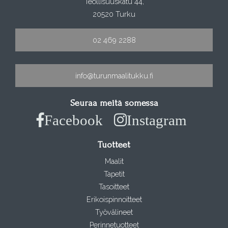
Teollisuuskatu 44,
20520 Turku
02 469 2288
info@turunmaalitukku.fi
Seuraa meitä somessa
Facebook
Instagram
Tuotteet
Maalit
Tapetit
Tasoitteet
Erikoispinnoitteet
Työvälineet
Perinnetuotteet