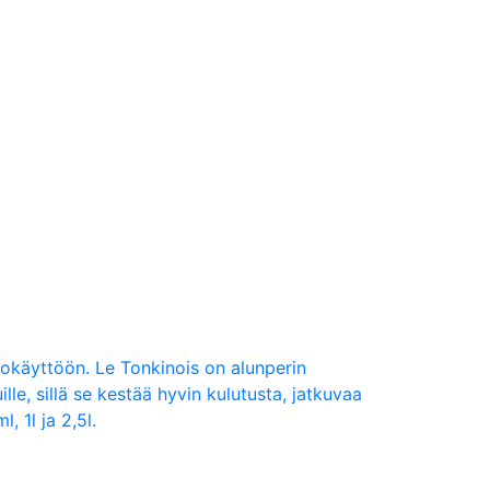
lkokäyttöön. Le Tonkinois on alunperin
lle, sillä se kestää hyvin kulutusta, jatkuvaa
, 1l ja 2,5l.