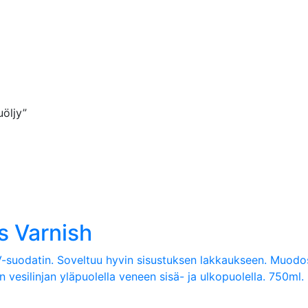
uöljy”
s Varnish
-suodatin. Soveltuu hyvin sisustuksen lakkaukseen. Muodos
vesilinjan yläpuolella veneen sisä- ja ulkopuolella. 750ml.