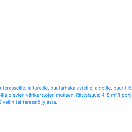
terasseille, laitureille, puutarhakalusteille, aidoille, puuritil
la olevien värikarttojen mukaan. Riittoisuus: 4-8 m²/l pohj
vellin tai terassiöljylasta.