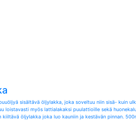
ka
uuöljyä sisältävä öljylakka, joka soveltuu niin sisä- kuin u
 loistavasti myös lattialakaksi puulattioille sekä huonekalui
kiiltävä öljylakka joka luo kauniin ja kestävän pinnan. 500ml