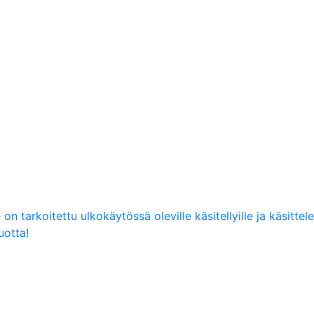
n tarkoitettu ulkokäytössä oleville käsitellyille ja käsittele
uotta!