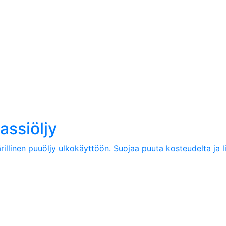
rassiöljy
illinen puuöljy ulkokäyttöön. Suojaa puuta kosteudelta ja l