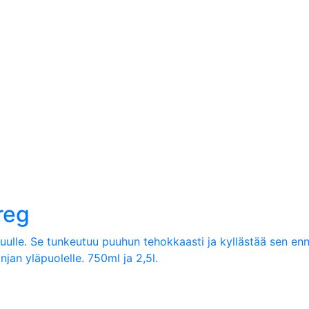
reg
 puulle. Se tunkeutuu puuhun tehokkaasti ja kyllästää sen en
njan yläpuolelle. 750ml ja 2,5l.