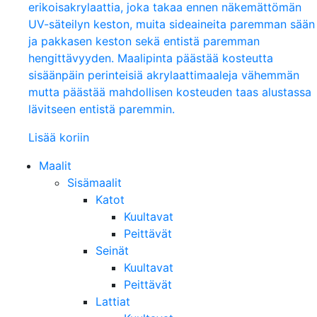
erikoisakrylaattia, joka takaa ennen näkemättömän
UV-säteilyn keston, muita sideaineita paremman sään
ja pakkasen keston sekä entistä paremman
hengittävyyden. Maalipinta päästää kosteutta
sisäänpäin perinteisiä akrylaattimaaleja vähemmän
mutta päästää mahdollisen kosteuden taas alustassa
lävitseen entistä paremmin.
Lisää koriin
Maalit
Sisämaalit
Katot
Kuultavat
Peittävät
Seinät
Kuultavat
Peittävät
Lattiat