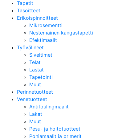
Tapetit
Tasoitteet
Erikoispinnoitteet
Mikrosementti
Nestemäinen kangastapetti
Efektimaalit
Työvälineet
Siveltimet
Telat
Lastat
Tapetointi
Muut
Perinnetuotteet
Venetuotteet
Antifoulingmaalit
Lakat
Muut
Pesu- ja hoitotuotteet
Pohjamaalit ja primerit