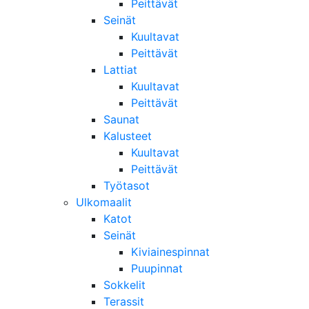
Peittävät
Seinät
Kuultavat
Peittävät
Lattiat
Kuultavat
Peittävät
Saunat
Kalusteet
Kuultavat
Peittävät
Työtasot
Ulkomaalit
Katot
Seinät
Kiviainespinnat
Puupinnat
Sokkelit
Terassit