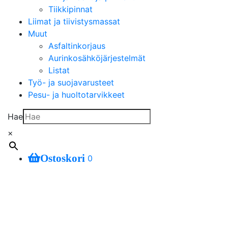
Tiikkipinnat
Liimat ja tiivistysmassat
Muut
Asfaltinkorjaus
Aurinkosähköjärjestelmät
Listat
Työ- ja suojavarusteet
Pesu- ja huoltotarvikkeet
Hae
×
Ostoskori
0