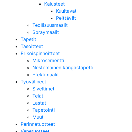
Kalusteet
Kuultavat
Peittävät
Teollisuusmaalit
Spraymaalit
Tapetit
Tasoitteet
Erikoispinnoitteet
Mikrosementti
Nestemäinen kangastapetti
Efektimaalit
Työvälineet
Siveltimet
Telat
Lastat
Tapetointi
Muut
Perinnetuotteet
Venetuotteet