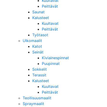
Kuultavat
Peittävät
Saunat
Kalusteet
Kuultavat
Peittävät
Työtasot
Ulkomaalit
Katot
Seinät
Kiviainespinnat
Puupinnat
Sokkelit
Terassit
Kalusteet
Kuultavat
Peittävät
Teollisuusmaalit
Spraymaalit