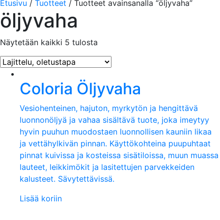
Etusivu
/
Tuotteet
/ Tuotteet avainsanalla “öljyvaha”
öljyvaha
Näytetään kaikki 5 tulosta
Coloria Öljyvaha
Vesiohenteinen, hajuton, myrkytön ja hengittävä
luonnonöljyä ja vahaa sisältävä tuote, joka imeytyy
hyvin puuhun muodostaen luonnollisen kauniin likaa
ja vettähylkivän pinnan. Käyttökohteina puupuhtaat
pinnat kuivissa ja kosteissa sisätiloissa, muun muassa
lauteet, leikkimökit ja lasitettujen parvekkeiden
kalusteet. Sävytettävissä.
Lisää koriin