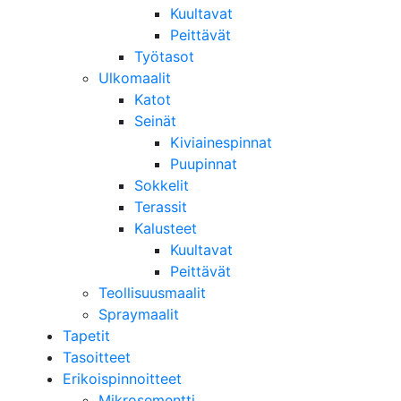
Kuultavat
Peittävät
Työtasot
Ulkomaalit
Katot
Seinät
Kiviainespinnat
Puupinnat
Sokkelit
Terassit
Kalusteet
Kuultavat
Peittävät
Teollisuusmaalit
Spraymaalit
Tapetit
Tasoitteet
Erikoispinnoitteet
Mikrosementti