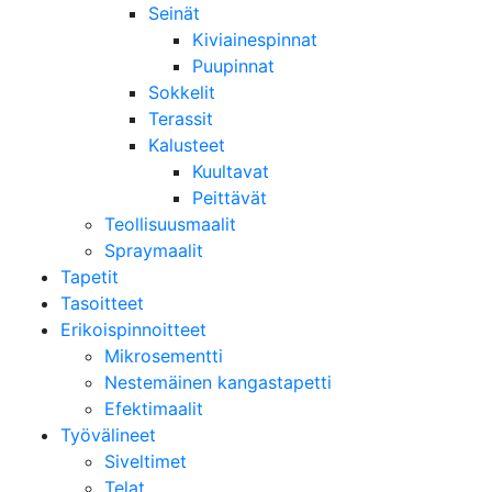
Seinät
Kiviainespinnat
Puupinnat
Sokkelit
Terassit
Kalusteet
Kuultavat
Peittävät
Teollisuusmaalit
Spraymaalit
Tapetit
Tasoitteet
Erikoispinnoitteet
Mikrosementti
Nestemäinen kangastapetti
Efektimaalit
Työvälineet
Siveltimet
Telat