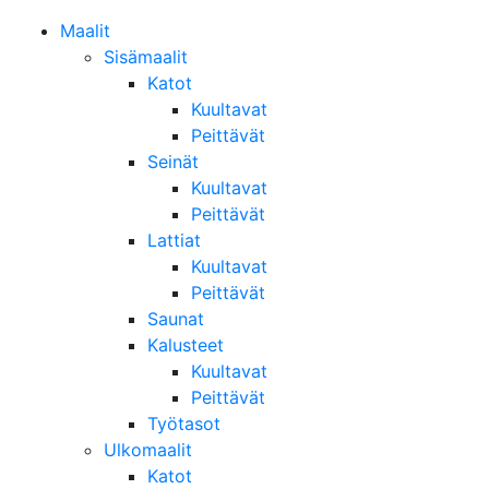
Maalit
Sisämaalit
Katot
Kuultavat
Peittävät
Seinät
Kuultavat
Peittävät
Lattiat
Kuultavat
Peittävät
Saunat
Kalusteet
Kuultavat
Peittävät
Työtasot
Ulkomaalit
Katot