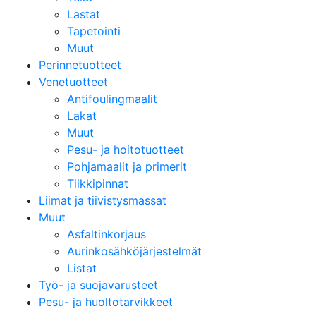
Lastat
Tapetointi
Muut
Perinnetuotteet
Venetuotteet
Antifoulingmaalit
Lakat
Muut
Pesu- ja hoitotuotteet
Pohjamaalit ja primerit
Tiikkipinnat
Liimat ja tiivistysmassat
Muut
Asfaltinkorjaus
Aurinkosähköjärjestelmät
Listat
Työ- ja suojavarusteet
Pesu- ja huoltotarvikkeet