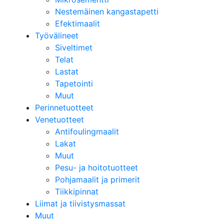
Nestemäinen kangastapetti
Efektimaalit
Työvälineet
Siveltimet
Telat
Lastat
Tapetointi
Muut
Perinnetuotteet
Venetuotteet
Antifoulingmaalit
Lakat
Muut
Pesu- ja hoitotuotteet
Pohjamaalit ja primerit
Tiikkipinnat
Liimat ja tiivistysmassat
Muut