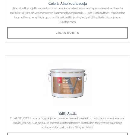
Coloria Aino kuultosuoja
Aino Kuultosuojalla suojaat erilaiset puupinnat ulkotiloissa auringon ja sään aiheuttamilta
rasituksilta. Aino on vesiohenteinen, luonnonöljypohjainen kuullote ulkokäyttöön. Muodostaa
luonnollisen, hengittävän, puuta säärasituksilta ja sävytettynä UV-säteilyltä suojaavan
kuultopinnan.
LISÄÄ KORIIN
Valtti Arctic
TILAUSTUOTE Luonnonöljypohjainen, vesiohenteinen helmiäiskuullote, jonka sideaineena on
kasviöljyalkydi. Suojaa puuta säärasituksilta hidastaen kosteuden imeytymistä puuhun ja
auringonvalon vaikutuksia. Sävytettävissä.