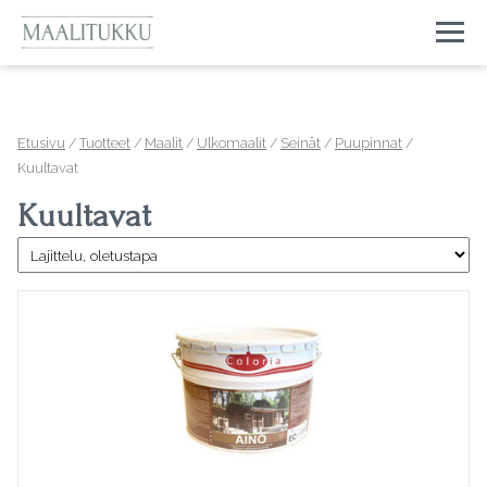
Togg
Etusivu
/
Tuotteet
/
Maalit
/
Ulkomaalit
/
Seinät
/
Puupinnat
/
Kuultavat
Kuultavat