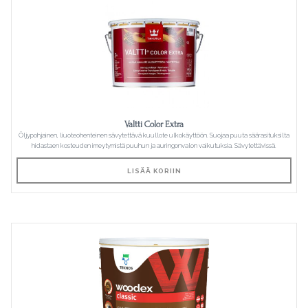
Valtti Color Extra
Öljypohjainen, liuoteohenteinen sävytettävä kuullote ulkokäyttöön. Suojaa puuta säärasituksilta
hidastaen kosteuden imeytymistä puuhun ja auringonvalon vaikutuksia. Sävytettävissä.
LISÄÄ KORIIN