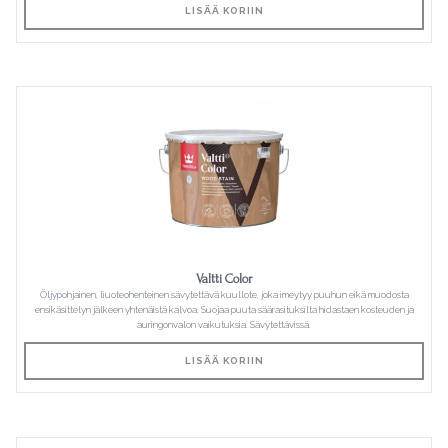
LISÄÄ KORIIN
Valtti Color
Öljypohjainen, liuoteohenteinen sävytettävä kuullote, joka imeytyy puuhun eikä muodosta
ensikäsittelyn jälkeen yhtenäistä kalvoa. Suojaa puuta säärasituksilta hidastaen kosteuden ja
auringonvalon vaikutuksia. Sävytettävissä.
LISÄÄ KORIIN