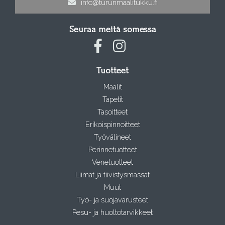
info@turunmaalitukku.fi
Seuraa meitä somessa
Tuotteet
Maalit
Tapetit
Tasoitteet
Erikoispinnoitteet
Työvälineet
Perinnetuotteet
Venetuotteet
Liimat ja tiivistysmassat
Muut
Työ- ja suojavarusteet
Pesu- ja huoltotarvikkeet