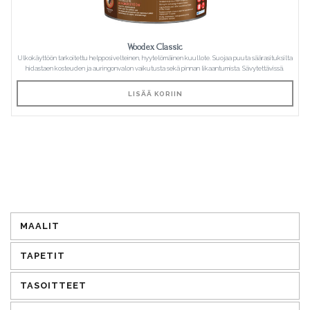
Woodex Classic
Ulkokäyttöön tarkoitettu helpposivelteinen, hyytelömäinen kuullote. Suojaa puuta säärasituksilta
hidastaen kosteuden ja auringonvalon vaikutusta sekä pinnan likaantumista. Sävytettävissä.
LISÄÄ KORIIN
MAALIT
TAPETIT
TASOITTEET