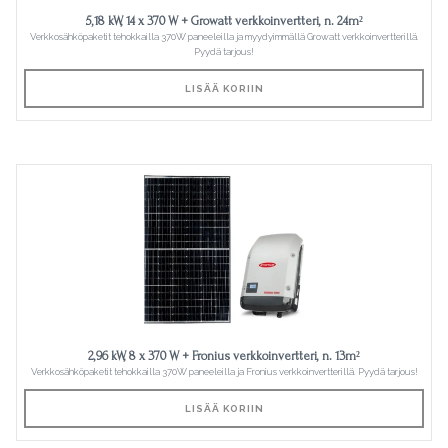
5,18 kW, 14 x 370 W + Growatt verkkoinvertteri, n. 24m²
Verkkosähköpaketit tehokkailla 370W paneeleilla ja myydyimmällä Growatt verkkoinvertterillä.
Pyydä tarjous!
LISÄÄ KORIIN
2,96 kW, 8 x 370 W + Fronius verkkoinvertteri, n. 13m²
Verkkosähköpaketit tehokkailla 370W paneeleilla ja Fronius verkkoinvertterillä. Pyydä tarjous!
LISÄÄ KORIIN