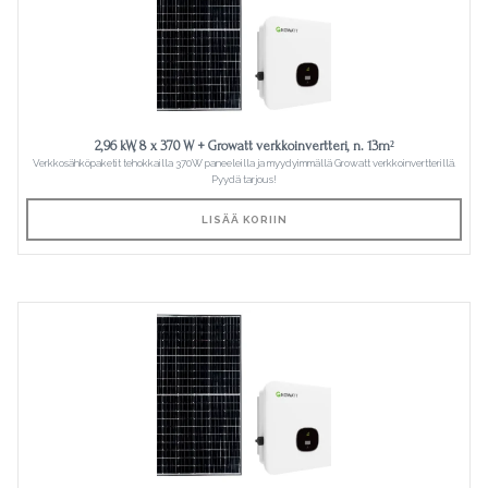
2,96 kW, 8 x 370 W + Growatt verkkoinvertteri, n. 13m²
Verkkosähköpaketit tehokkailla 370W paneeleilla ja myydyimmällä Growatt verkkoinvertterillä.
Pyydä tarjous!
LISÄÄ KORIIN