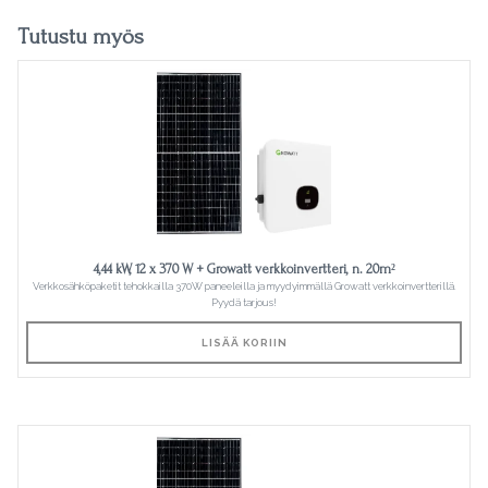
Tutustu myös
4,44 kW, 12 x 370 W + Growatt verkkoinvertteri, n. 20m²
Verkkosähköpaketit tehokkailla 370W paneeleilla ja myydyimmällä Growatt verkkoinvertterillä.
Pyydä tarjous!
LISÄÄ KORIIN