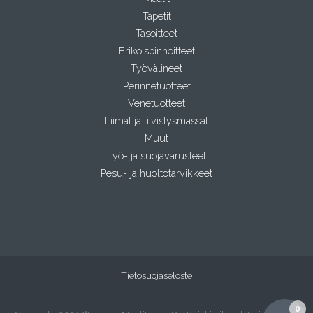
Tapetit
Tasoitteet
Erikoispinnoitteet
Työvälineet
Perinnetuotteet
Venetuotteet
Liimat ja tiivistysmassat
Muut
Työ- ja suojavarusteet
Pesu- ja huoltotarvikkeet
Tietosuojaseloste
0