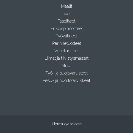
Maalit
Tapetit
Tasoitteet
Erikoispinnoitteet
Työvälineet
Perinnetuotteet
Venetuotteet
Liimat ja tiivistysmassat
Muut
Työ- ja suojavarusteet
Pesu- ja huoltotarvikkeet
Tietosuojaseloste