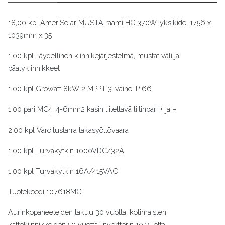
18,00 kpl AmeriSolar MUSTA raami HC 370W, yksikide, 1756 x
1039mm x 35
1,00 kpl Täydellinen kiinnikejärjestelmä, mustat väli ja
päätykiinnikkeet
1,00 kpl Growatt 8kW 2 MPPT 3-vaihe IP 66
1,00 pari MC4, 4-6mm2 käsin liitettävä liitinpari + ja –
2,00 kpl Varoitustarra takasyöttövaara
1,00 kpl Turvakytkin 1000VDC/32A
1,00 kpl Turvakytkin 16A/415VAC
Tuotekoodi
107618MG
Aurinkopaneeleiden takuu 30 vuotta, kotimaisten
kattokiinnikkeiden 50 vuotta, invertterin 10 vuotta.