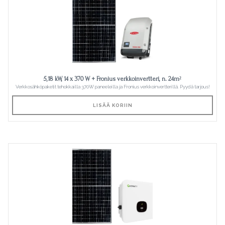
5,18 kW, 14 x 370 W + Fronius verkkoinvertteri, n. 24m²
Verkkosähköpaketit tehokkailla 370W paneeleilla ja Fronius verkkoinvertterillä. Pyydä tarjous!
LISÄÄ KORIIN