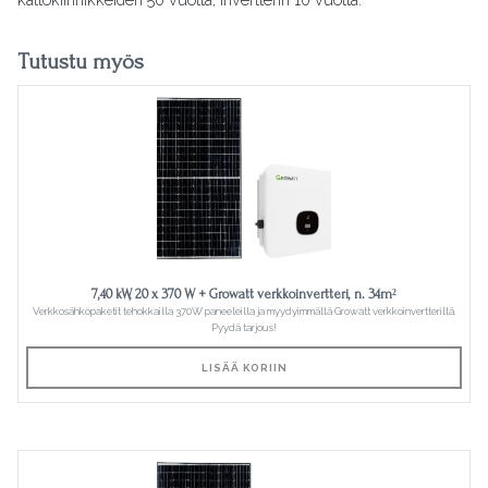
Tutustu myös
7,40 kW, 20 x 370 W + Growatt verkkoinvertteri, n. 34m²
Verkkosähköpaketit tehokkailla 370W paneeleilla ja myydyimmällä Growatt verkkoinvertterillä.
Pyydä tarjous!
LISÄÄ KORIIN