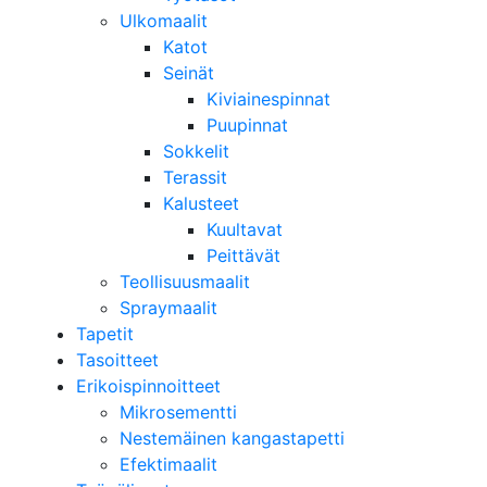
Ulkomaalit
Katot
Seinät
Kiviainespinnat
Puupinnat
Sokkelit
Terassit
Kalusteet
Kuultavat
Peittävät
Teollisuusmaalit
Spraymaalit
Tapetit
Tasoitteet
Erikoispinnoitteet
Mikrosementti
Nestemäinen kangastapetti
Efektimaalit