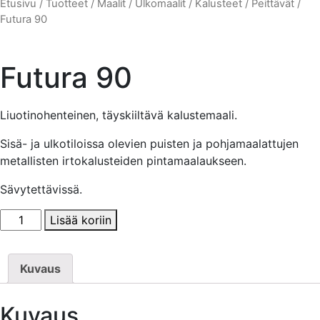
Etusivu
/
Tuotteet
/
Maalit
/
Ulkomaalit
/
Kalusteet
/
Peittävät
/
Futura 90
Futura 90
Liuotinohenteinen, täyskiiltävä kalustemaali.
Sisä- ja ulkotiloissa olevien puisten ja pohjamaalattujen
metallisten irtokalusteiden pintamaalaukseen.
Sävytettävissä.
Futura
Lisää koriin
90
määrä
Kuvaus
Kuvaus