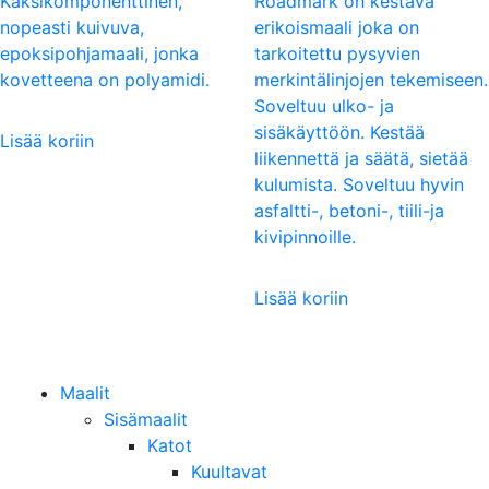
Kaksikomponenttinen,
Roadmark on kestävä
nopeasti kuivuva,
erikoismaali joka on
epoksipohjamaali, jonka
tarkoitettu pysyvien
kovetteena on polyamidi.
merkintälinjojen tekemiseen.
Soveltuu ulko- ja
sisäkäyttöön. Kestää
Lisää koriin
liikennettä ja säätä, sietää
kulumista. Soveltuu hyvin
asfaltti-, betoni-, tiili-ja
kivipinnoille.
Lisää koriin
Maalit
Sisämaalit
Katot
Kuultavat