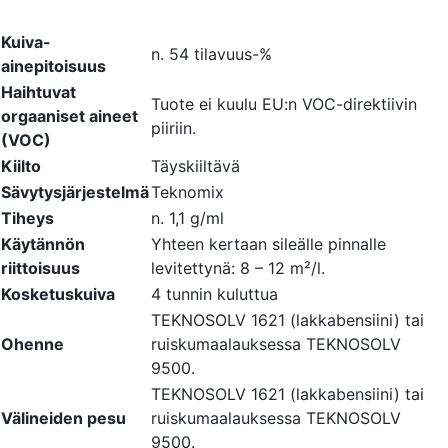
Kuiva-
n. 54 tilavuus-%
ainepitoisuus
Haihtuvat
Tuote ei kuulu EU:n VOC-direktiivin
orgaaniset aineet
piiriin.
(VOC)
Kiilto
Täyskiiltävä
Sävytysjärjestelmä
Teknomix
Tiheys
n. 1,1 g/ml
Käytännön
Yhteen kertaan sileälle pinnalle
riittoisuus
levitettynä: 8 – 12 m²/l.
Kosketuskuiva
4 tunnin kuluttua
TEKNOSOLV 1621 (lakkabensiini) tai
Ohenne
ruiskumaalauksessa TEKNOSOLV
9500.
TEKNOSOLV 1621 (lakkabensiini) tai
Välineiden pesu
ruiskumaalauksessa TEKNOSOLV
9500.