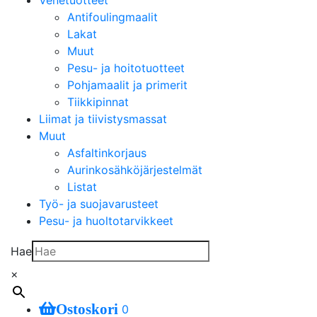
Venetuotteet
Antifoulingmaalit
Lakat
Muut
Pesu- ja hoitotuotteet
Pohjamaalit ja primerit
Tiikkipinnat
Liimat ja tiivistysmassat
Muut
Asfaltinkorjaus
Aurinkosähköjärjestelmät
Listat
Työ- ja suojavarusteet
Pesu- ja huoltotarvikkeet
Hae
×
Ostoskori
0