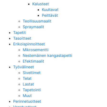
Kalusteet
Kuultavat
Peittävät
Teollisuusmaalit
Spraymaalit
Tapetit
Tasoitteet
Erikoispinnoitteet
Mikrosementti
Nestemäinen kangastapetti
Efektimaalit
Työvälineet
Siveltimet
Telat
Lastat
Tapetointi
Muut
Perinnetuotteet