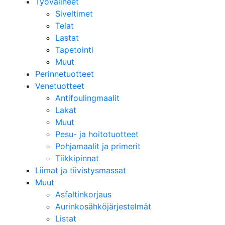
Työvälineet
Siveltimet
Telat
Lastat
Tapetointi
Muut
Perinnetuotteet
Venetuotteet
Antifoulingmaalit
Lakat
Muut
Pesu- ja hoitotuotteet
Pohjamaalit ja primerit
Tiikkipinnat
Liimat ja tiivistysmassat
Muut
Asfaltinkorjaus
Aurinkosähköjärjestelmät
Listat