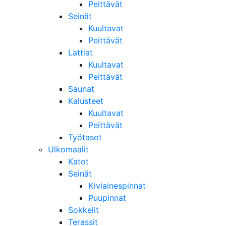
Peittävät
Seinät
Kuultavat
Peittävät
Lattiat
Kuultavat
Peittävät
Saunat
Kalusteet
Kuultavat
Peittävät
Työtasot
Ulkomaalit
Katot
Seinät
Kiviainespinnat
Puupinnat
Sokkelit
Terassit