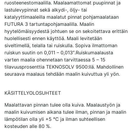
ruosteenestomaalilla. Maalaamattomat puupinnat ja
lastulevypinnat sekä alkydi-, öljy- tai
katalyyttimaaleilla maalatut pinnat pohjamaalataan
FUTURA 3 tartuntapohjamaalilla. Maalin
hyytelömäisyydestä johtuen se on sekoitettava erittäin
huolellisesti ennen käyttöä. Maali levitetään
siveltimellä, telalla tai ruiskulla. Sopiva ilmattoman
ruiskun suutin on 0,011 – 0,013″.Ruiskumaalausta
varten maalia ohennetaan tarvittaessa 5 – 15
tilavuusprosenttia TEKNOSOLV 9500:llä. Mahdollinen
seuraava maalaus tehdään maalin kuivuttua yli yön.
KÄSITTELYOLOSUHTEET
Maalattavan pinnan tulee olla kuiva. Maalaustyön ja
maalin kuivumisen aikana tulee ilman, pinnan ja maalin
lämpötilan olla yli +5 °C ja ilman suhteellisen
kosteuden alle 80 %.