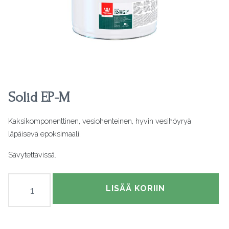
Solid EP-M
Kaksikomponenttinen, vesiohenteinen, hyvin vesihöyryä
läpäisevä epoksimaali.
Sävytettävissä.
Solid
LISÄÄ KORIIN
EP-
M
määrä