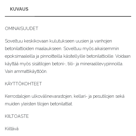
KUVAUS
OMINAISUUDET
Soveltuu keskikovaan kulutukseen uusien ja vanhojen
betonilattioiden maalaukseen. Soveltuu myös aikaisemmin
epoksimaaleilla ja pinnoitteilla käsitellyille betonilattioille. Voidaan
käyttää myös sisätilojen betoni-, tiili- ja mineraalilevypinnoilla.
Vain ammattikäyttöön.
KÄYTTÖKOHTEET
Kerrostalojen ulkovälinevarastojen, kellari- ja pesutilojen sekä
muiden yleisten tilojen betonilattiat.
KIILTOASTE
Kiiltävä