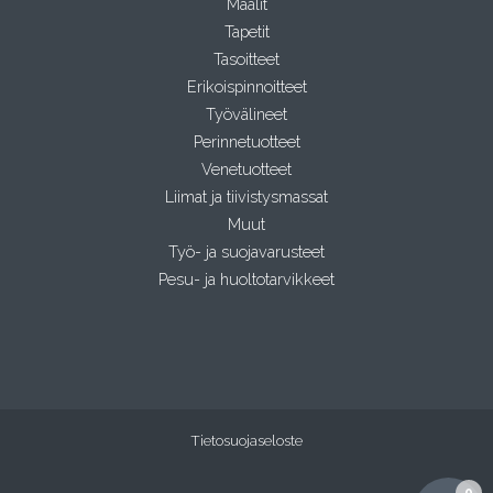
Maalit
Tapetit
Tasoitteet
Erikoispinnoitteet
Työvälineet
Perinnetuotteet
Venetuotteet
Liimat ja tiivistysmassat
Muut
Työ- ja suojavarusteet
Pesu- ja huoltotarvikkeet
Tietosuojaseloste