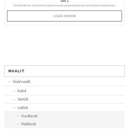
Siro 2
Vesiohenteinen, täyshimmeä dispersiomaali pohjamaalaukseen ja kattojen maalaukseen.
LISÄÄ KORIIN
MAALIT
Sisämaalit
Katot
Seinät
Lattiat
Kuultavat
Peittävät