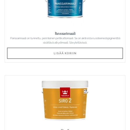
Panssarimaali
Panssarimaali on tunnettu, perinteinen peltikattomaali. Se on aktiivista ruosteenestopigmenttiä
sisältävä alkydimaali. Sävytettävissä.
LISÄÄ KORIIN