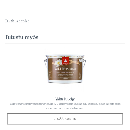
Tuoteseloste
Tutustu myös
Valtti Puuöljy
Liuoteohenteinen vahapitoinen puuöljy ulkokäyttöön. Suojaa puuta kosteudelta ja lialta sekä
vähentää puupinnan halkeilua.
LISÄÄ KORIIN