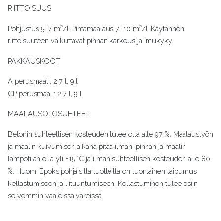
RIITTOISUUS
Pohjustus 5–7 m²/l. Pintamaalaus 7–10 m²/l. Käytännön
riittoisuuteen vaikuttavat pinnan karkeus ja imukyky.
PAKKAUSKOOT
A perusmaali: 2.7 l, 9 l
CP perusmaali: 2.7 l, 9 l
MAALAUSOLOSUHTEET
Betonin suhteellisen kosteuden tulee olla alle 97 %. Maalaustyön
ja maalin kuivumisen aikana pitää ilman, pinnan ja maalin
lämpötilan olla yli +15 °C ja ilman suhteellisen kosteuden alle 80
%. Huom! Epoksipohjaisilla tuotteilla on luontainen taipumus
kellastumiseen ja liituuntumiseen. Kellastuminen tulee esiin
selvemmin vaaleissa väreissä.