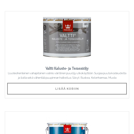
Valtti Kaluste- ja Terassiöljy
Liuoteohenteinen vahapitoinen valmis värillinen puuöljy ulkokäyttöön. Suojaa puuta kosteudelta
ja lialta sekä vähentää puupinnan halkeilua. Sävyt: Ruskea, Kelonharmaa, Musta
LISÄÄ KORIIN