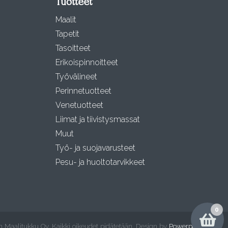
Tuotteet
Maalit
Tapetit
Tasoitteet
Erikoispinnoitteet
Työvälineet
Perinnetuotteet
Venetuotteet
Liimat ja tiivistysmassat
Muut
Työ- ja suojavarusteet
Pesu- ja huoltotarvikkeet
0
 Maalitukku Oy. Kaikki oikeudet pidätetään. Design by
Powerpanda
.