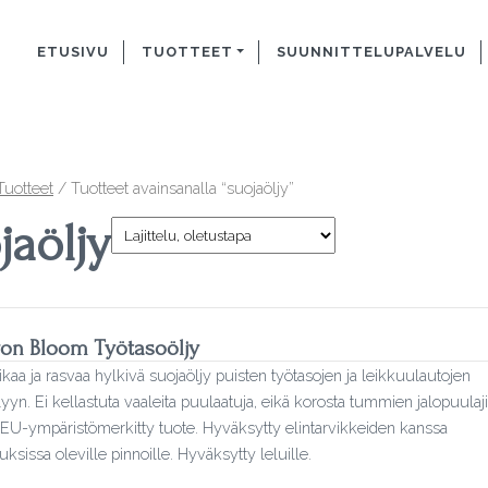
ETUSIVU
TUOTTEET
SUUNNITTELUPALVELU
Tuotteet
/ Tuotteet avainsanalla “suojaöljy”
jaöljy
ron Bloom Työtasoöljy
likaa ja rasvaa hylkivä suojaöljy puisten työtasojen ja leikkuulautojen
lyyn. Ei kellastuta vaaleita puulaatuja, eikä korosta tummien jalopuulaj
 EU-ympäristömerkitty tuote. Hyväksytty elintarvikkeiden kanssa
ksissa oleville pinnoille. Hyväksytty leluille.