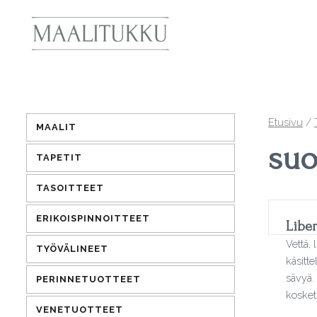
Etusivu
/
MAALIT
suo
TAPETIT
TASOITTEET
ERIKOISPINNOITTEET
Libe
Vettä, 
TYÖVÄLINEET
käsitte
sävyä.
PERINNETUOTTEET
kosketu
VENETUOTTEET