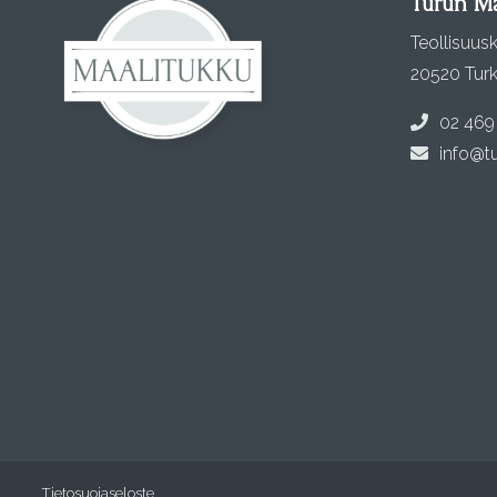
Turun Ma
Teollisuusk
20520 Tur
02 469
info@tu
Tietosuojaseloste