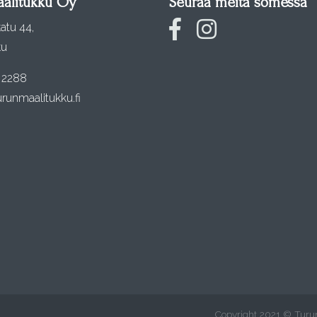
alitukku Oy
Seuraa meitä somessa
atu 44,
ku
 2288
runmaalitukku.fi
Copyright 2021 © Turun