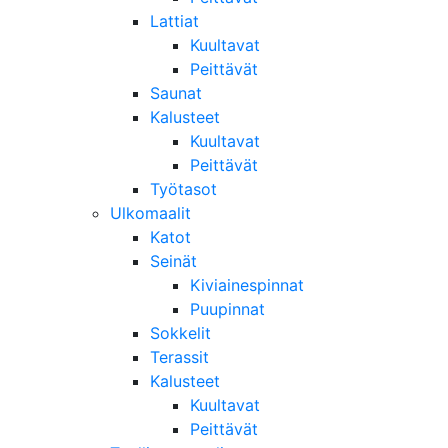
Lattiat
Kuultavat
Peittävät
Saunat
Kalusteet
Kuultavat
Peittävät
Työtasot
Ulkomaalit
Katot
Seinät
Kiviainespinnat
Puupinnat
Sokkelit
Terassit
Kalusteet
Kuultavat
Peittävät