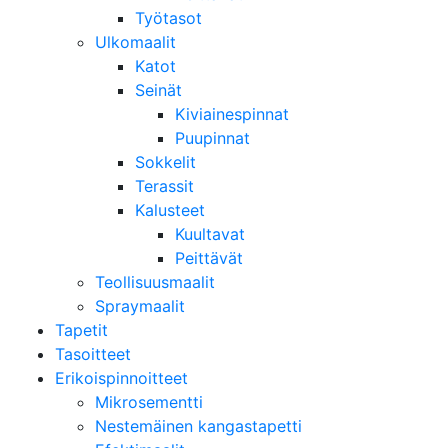
Työtasot
Ulkomaalit
Katot
Seinät
Kiviainespinnat
Puupinnat
Sokkelit
Terassit
Kalusteet
Kuultavat
Peittävät
Teollisuusmaalit
Spraymaalit
Tapetit
Tasoitteet
Erikoispinnoitteet
Mikrosementti
Nestemäinen kangastapetti