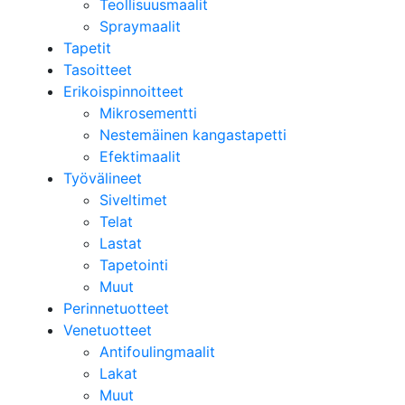
Teollisuusmaalit
Spraymaalit
Tapetit
Tasoitteet
Erikoispinnoitteet
Mikrosementti
Nestemäinen kangastapetti
Efektimaalit
Työvälineet
Siveltimet
Telat
Lastat
Tapetointi
Muut
Perinnetuotteet
Venetuotteet
Antifoulingmaalit
Lakat
Muut