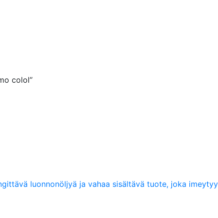
mo colol”
ngittävä luonnonöljyä ja vahaa sisältävä tuote, joka imeyt