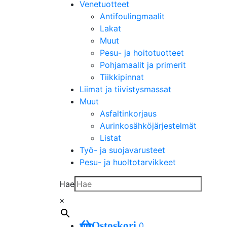
Venetuotteet
Antifoulingmaalit
Lakat
Muut
Pesu- ja hoitotuotteet
Pohjamaalit ja primerit
Tiikkipinnat
Liimat ja tiivistysmassat
Muut
Asfaltinkorjaus
Aurinkosähköjärjestelmät
Listat
Työ- ja suojavarusteet
Pesu- ja huoltotarvikkeet
Hae
×
Ostoskori
0