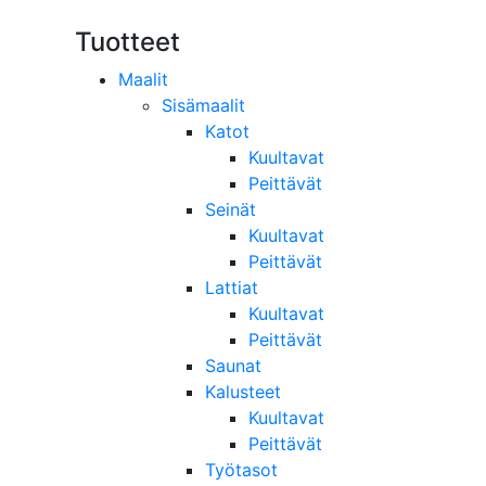
Tuotteet
Maalit
Sisämaalit
Katot
Kuultavat
Peittävät
Seinät
Kuultavat
Peittävät
Lattiat
Kuultavat
Peittävät
Saunat
Kalusteet
Kuultavat
Peittävät
Työtasot