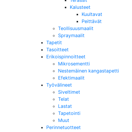
Terassit
Kalusteet
Kuultavat
Peittävät
Teollisuusmaalit
Spraymaalit
Tapetit
Tasoitteet
Erikoispinnoitteet
Mikrosementti
Nestemäinen kangastapetti
Efektimaalit
Työvälineet
Siveltimet
Telat
Lastat
Tapetointi
Muut
Perinnetuotteet