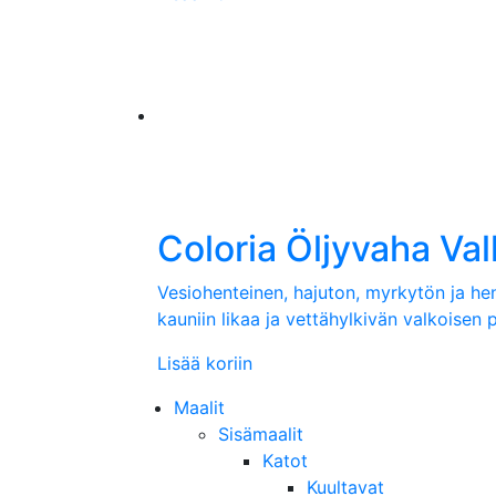
Coloria Öljyvaha Va
Vesiohenteinen, hajuton, myrkytön ja he
kauniin likaa ja vettähylkivän valkoisen 
Lisää koriin
Maalit
Sisämaalit
Katot
Kuultavat