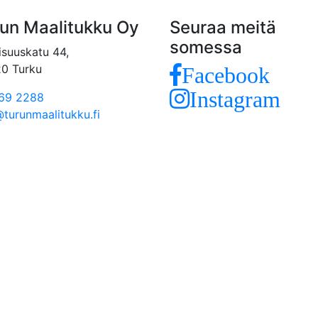
un Maalitukku Oy
Seuraa meitä
somessa
isuuskatu 44,
0 Turku
Facebook
Instagram
69 2288
@turunmaalitukku.fi