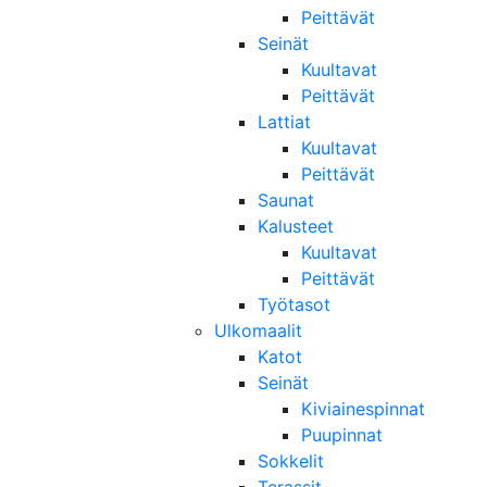
Peittävät
Seinät
Kuultavat
Peittävät
Lattiat
Kuultavat
Peittävät
Saunat
Kalusteet
Kuultavat
Peittävät
Työtasot
Ulkomaalit
Katot
Seinät
Kiviainespinnat
Puupinnat
Sokkelit