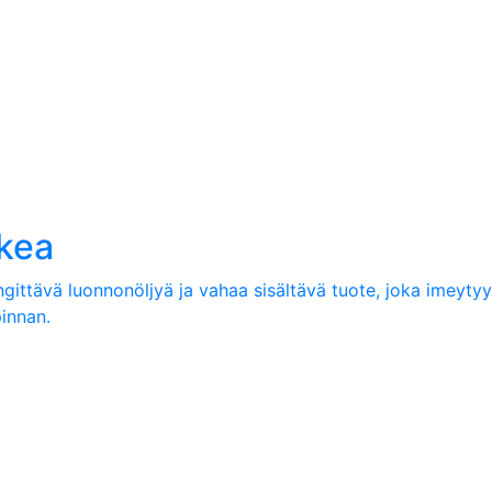
lkea
ngittävä luonnonöljyä ja vahaa sisältävä tuote, joka imeyt
pinnan.