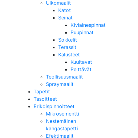
Ulkomaalit
Katot
Seinät
Kiviainespinnat
Puupinnat
Sokkelit
Terassit
Kalusteet
Kuultavat
Peittävät
Teollisuusmaalit
Spraymaalit
Tapetit
Tasoitteet
Erikoispinnoitteet
Mikrosementti
Nestemäinen
kangastapetti
Efektimaalit