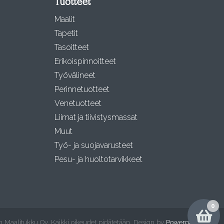
Tuotteet
Maalit
Tapetit
Tasoitteet
Erikoispinnoitteet
Työvälineet
Perinnetuotteet
Venetuotteet
Liimat ja tiivistysmassat
Muut
Työ- ja suojavarusteet
Pesu- ja huoltotarvikkeet
0
 Maalitukku Oy. Kaikki oikeudet pidätetään. Design by
Powerpanda
.