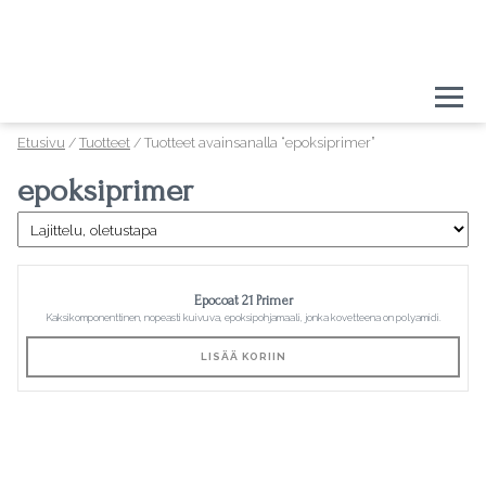
Togg
Etusivu
/
Tuotteet
/ Tuotteet avainsanalla “epoksiprimer”
epoksiprimer
Epocoat 21 Primer
Kaksikomponenttinen, nopeasti kuivuva, epoksipohjamaali, jonka kovetteena on polyamidi.
LISÄÄ KORIIN