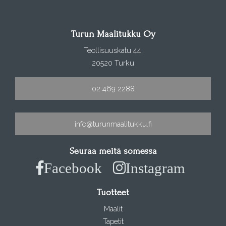
Turun Maalitukku Oy
Teollisuuskatu 44,
20520 Turku
02 469 2288
info@turunmaalitukku.fi
Seuraa meitä somessa
Facebook
Instagram
Tuotteet
Maalit
Tapetit