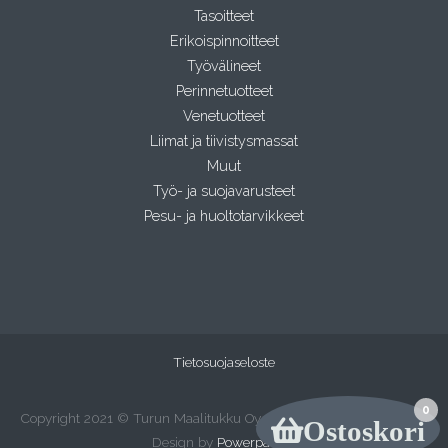
Tasoitteet
Erikoispinnoitteet
Työvälineet
Perinnetuotteet
Venetuotteet
Liimat ja tiivistysmassat
Muut
Työ- ja suojavarusteet
Pesu- ja huoltotarvikkeet
Tietosuojaseloste
0
Copyright 2021 © Turun Maalitukku Oy. Kaikki oikeudet pidätetään.
Ostoskori
Design by
Powerpanda
.